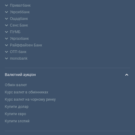
Приватбанк
Укрсиббанк
Ощадбанк
Сенс Банк
ПУМБ
Укргазбанк
Райффайзен Банк
ОТП банк
monobank
Валютний аукціон
Обмін валют
Курс валют в обмінниках
Курс валют на чорному ринку
Купити долар
Купити євро
Купити злотий