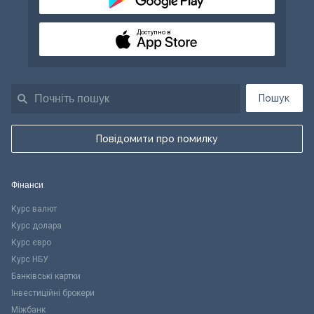
Доступно в
Пошук
Повідомити про помилку
Фінанси
Курс валют
Курс долара
Курс євро
Курс НБУ
Банківські картки
Інвестиційні брокери
Міжбанк