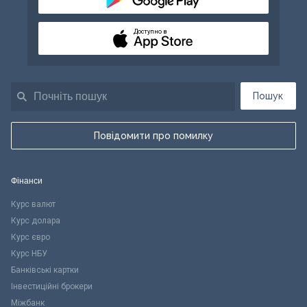
Доступно в
Пошук
Повідомити про помилку
Фінанси
Курс валют
Курс долара
Курс євро
Курс НБУ
Банківські картки
Інвестиційні брокери
Міжбанк