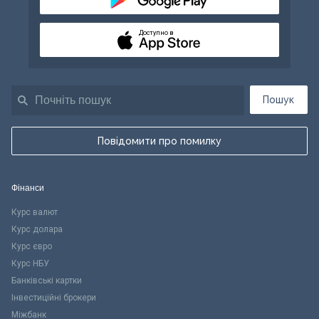
Доступно в
Пошук
Повідомити про помилку
Фінанси
Курс валют
Курс долара
Курс євро
Курс НБУ
Банківські картки
Інвестиційні брокери
Міжбанк