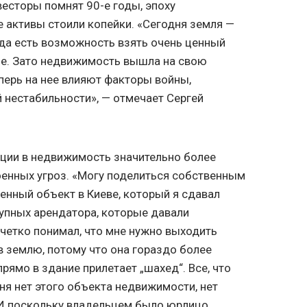
весторы помнят 90-е годы, эпоху
е активы стоили копейки. «Сегодня земля —
огда есть возможность взять очень ценный
не. Зато недвижимость вышла на свою
перь на нее влияют факторы войны,
 нестабильности», — отмечает Сергей
тиции в недвижимость значительно более
оенных угроз. «Могу поделиться собственным
нный объект в Киеве, который я сдавал
рупных арендатора, которые давали
 четко понимал, что мне нужно выходить
в землю, потому что она гораздо более
прямо в здание прилетает „шахед“. Все, что
еня нет этого объекта недвижимости, нет
. И поскольку владельцем было юрлицо,