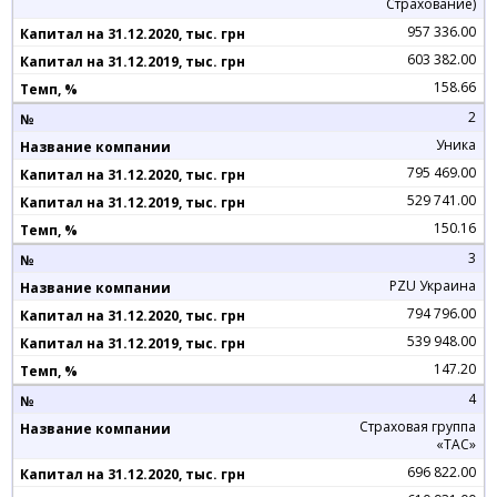
Страхование)
957 336.00
603 382.00
158.66
2
Уника
795 469.00
529 741.00
150.16
3
PZU Украина
794 796.00
539 948.00
147.20
4
Страховая группа
«ТАС»
696 822.00