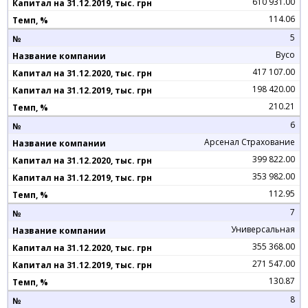
610 931.00
114.06
5
Вусо
417 107.00
198 420.00
210.21
6
Арсенал Страхование
399 822.00
353 982.00
112.95
7
Универсальная
355 368.00
271 547.00
130.87
8