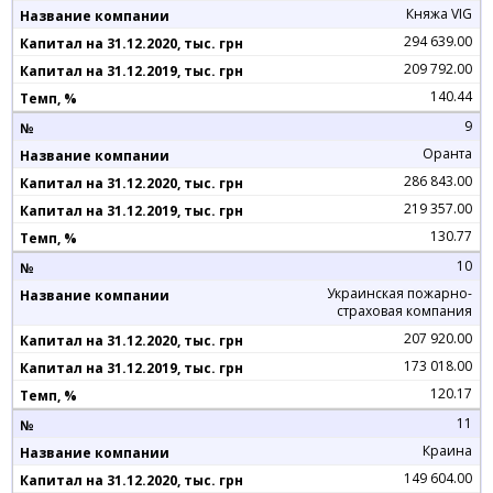
Княжа VIG
294 639.00
209 792.00
140.44
9
Оранта
286 843.00
219 357.00
130.77
10
Украинская пожарно-
страховая компания
207 920.00
173 018.00
120.17
11
Краина
149 604.00