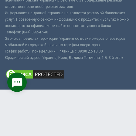
понимании Закона Украины «О рекламе». За содержание рекламы
ответственность несёт рекламодатель.
Информация на данной странице не является рекламой банковских
услуг. Проверенную банком информацию о продуктах и услугах можно
посмотреть на официальном сайте соответствующего банка.
Телефон: (044) 392-47-40
Звонок в пределах территории Украины со всех номеров операторов
мобильной и городской связи по тарифам операторов
График работы: понедельник – пятница с 09:00 до 18:00
Юридический адрес: Украина, Киев, Вадима Гетьмана, 1-Б, 3-й этаж