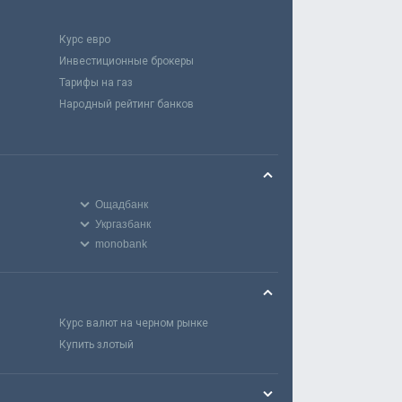
Курс евро
Инвестиционные брокеры
Тарифы на газ
Народный рейтинг банков
Ощадбанк
Укргазбанк
monobank
Курс валют на черном рынке
Купить злотый