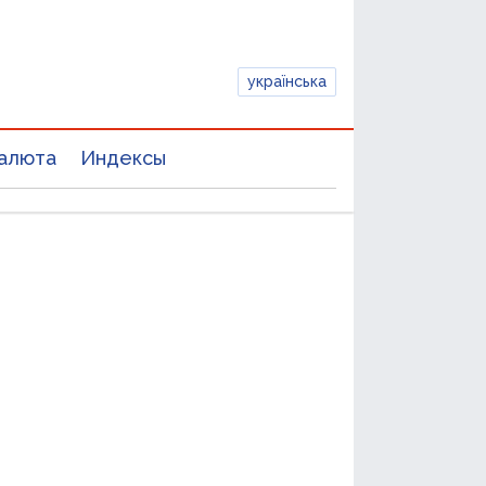
українська
алюта
Индексы