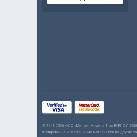
© 2008-2026 ООО «МинфинМедиа». Код ЕГРПОУ: 355
Копирование и размещение материалов на других сай