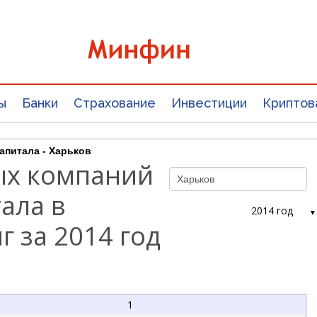
ы
Банки
Страхование
Инвестиции
Криптов
апитала - Харьков
ых компаний
ала в
2014 год
г за 2014 год
1