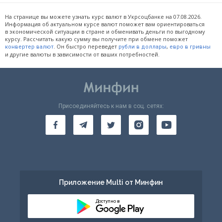
На странице вы можете узнать курс валют в Укрсоцбанке на 07.08.2026.
Информация об актуальном курсе валют поможет вам ориентироваться
в экономической ситуации в стране и обменивать деньги по выгодному
курсу. Рассчитать какую сумму вы получите при обмене поможет
. Он быстро переведет
,
конвертер валют
рубли в доллары
евро в гривны
и другие валюты в зависимости от ваших потребностей.
Присоединяйтесь к нам в соц. сетях:
Приложение Multi от Минфин
Доступно в