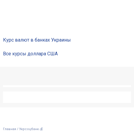
Отзывы
Депозиты юр. лиц
Кредити для бізнеса
Курс валют в банках Украины
Все курсы доллара США
Карты
Отделения и банкоматы
Интернет-банкинг
Банки-партнеры
Акции
/
Главная
Укрсоцбанк 💰
Счета для бизнеса