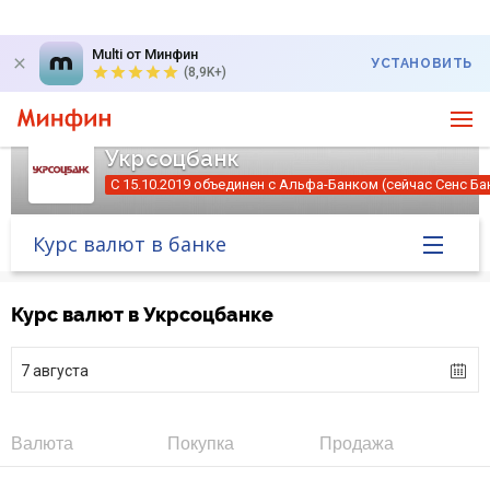
Multi от Минфин
УСТАНОВИТЬ
(8,9K+)
Укрсоцбанк
С 15.10.2019 объединен с Альфа-Банком (сейчас Сенс Ба
Курс валют в банке
Главная
Курс валют в Укрсоцбанке
Банк в новостях
7 августа
Курс валют в банке
Валюта
Покупка
Продажа
Вопросы банку