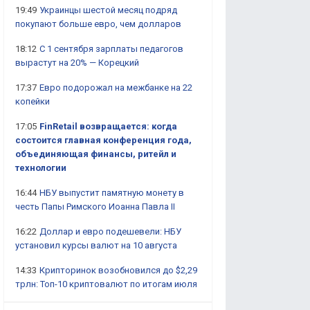
19:49
Украинцы шестой месяц подряд
покупают больше евро, чем долларов
18:12
С 1 сентября зарплаты педагогов
вырастут на 20% — Корецкий
17:37
Евро подорожал на межбанке на 22
копейки
17:05
FinRetail возвращается: когда
состоится главная конференция года,
объединяющая финансы, ритейл и
технологии
16:44
НБУ выпустит памятную монету в
честь Папы Римского Иоанна Павла II
16:22
Доллар и евро подешевели: НБУ
установил курсы валют на 10 августа
14:33
Крипторинок возобновился до $2,29
трлн: Топ-10 криптовалют по итогам июля