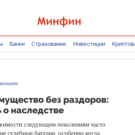
ы
Банки
Страхование
Инвестиции
Криптов
раїнською
мущество без раздоров:
ь о наследстве
ижимости следующим поколениям часто
ие судебные баталии, особенно когда