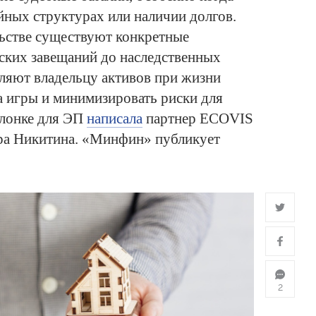
йных структурах или наличии долгов.
льстве существуют конкретные
ских завещаний до наследственных
ляют владельцу активов при жизни
а игры и минимизировать риски для
олонке для ЭП
написала
партнер ECOVIS
ра Никитина. «Минфин» публикует
2