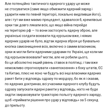
Але потенційно тактичного ядерного удару це може
не стосуватися (саме якщо обмежити ядерний заряд і
ударити ним по певній території, локально виділивши його),
але і тут ми вже маємо прецедент, здавалося б, кремлівські
орки так довго лякали всіх, що якщо війна перейде
на територію рф — то вони застосують ядерну зброю, але
українські солдати воювати під курськом вже, і ніяких
ядерних ударів не було, відтак ядерна зброя це буквально
кнопка самознищення всіх, включно з самим власником,
орки ж могли бити ядерними ударами по Україні, ще коли ми
під курськом воювали? могли, але не робили цього,
бо це абсолютно інший рівень ставок в політиці, і там вже
неможливо спрогнозувати «занепокоєння» з боку штатів, ЄС
та Китаю, плюс не ясно чи будуть всі інші власники ядерних
ракет бити у відповідь одразу по мордору, бо як я і сказав,
по ядерних доктринах, всі учасники ядерного клубу будуть
одразу запускати ядерні ракети у відповідь, ніхто не буде
сидіти і вираховувати траєкторію польоту ядерного заряду,
щоб «приймати рішення про удар у відповідь» за 5 секунд
до прильоту.