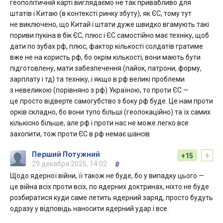
геополітичній карті виглядаємо не так привабливо для
штатів і Китаю (в контексті ринку збуту), як ЄС, тому тут
не виключено, що Китай і штати дуже швидко вгамують такі
пориви пукіна в бік ЄС, плюс і ЄС самостійно має техніку, щоб
дати по зубах рф, плюс, фактор кількості солдатів гратиме
вже не на користь рф, бо окрім кількості, вони мають бути
підготовлену, мати забезпечення (пайок, патрони, форму,
зарплату і тд) та техніку, і якщо в рф великі проблеми
з невеликою (порівняно з рф) Україною, то проти ЄС —
це просто відверте самогубство з боку рф буде. Це нам проти
орків складно, бо вони тупо більші (геолокаційно) та їх самих
кількісно більше, але рф і проти нас не може легко все
захопити, тож проти ЄС в рф немає шансів.
+
Перший Потужний
+15
29 декабря 2025, 14:02
#
Щодо ядерної війни, її також не буде, бо у випадку цього —
це війна всіх проти всіх, по ядерних доктринах, ніхто не буде
розбиратися куди саме летить ядерний заряд, просто будуть
одразу у відповідь наносити ядерний удар і все.