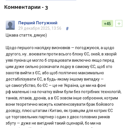
Комментарии -
3
+
Перший Потужний
+45
29 декабря 2025, 13:56
#
Цікава стаття, дякую)
Щодо першого наслідку висновків — погоджуюся, а щодо
другого, ну…воювати проти всього блоку ЄС, окей, в хворій
уяві пукіна це могло б спрацювати виключно якщо перед
цим дуже сильно розкачати лодку в самому ЄС, щоб хто
захотів вийти з ЄС, або щоб політично максимально
дестабілізувати ЄС, в будь-якому іншому випадку —
це самогубство, бо ЄС — це не Україна, це ми на фоні
рф маленькі і на початку війни були без потрібних технологій,
танків, літаків, дронів, а в ЄС зовсім інше озброєння, котрим
вони теоретично можуть компенсовувати брак бойового
досвіду, плюс штатам і Китаю, як гравцям для котрих ЄС
це торговельних партнер і один з двох головних ринків
збуту — дуже не вигідний такий сценарій, бо ми на