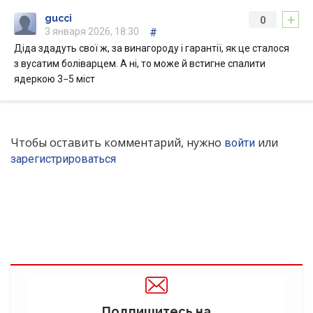
+
gucci
0
3 января 2026, 18:30
#
Діда здадуть свої ж, за винагороду і гарантії, як це сталося
з вусатим боліварцем. А ні, то може й встигне спалити
ядеркою 3−5 міст
Чтобы оставить комментарий, нужно
или
войти
зарегистрироваться
Подпишитесь на