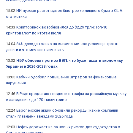
15:02
ИИ-пузырь растет вдвое быстрее жилищного бума в США:
статистика
14:33
Крипторинок возобновился до $2,29 трлн: Топ-10
криптовалют по итогам июля
14:04
84% дохода только на выживание: как украинцы тратят
деньги и что мечтают изменить
13:32
НБУ обновил прогноз ВВП: что будет ждать экономику
Украины в 2026-2028 годах
13:05
Кабмин одобрил повышение штрафов за финансовые
нарушения
12:46
В Раде предлагают поднять штрафы за российскую музыку
в заведениях до 170 тысяч гривен
12:24
Европейские акции обновили рекорды: какие компании
стали главными звездами 2026 года
12:03
Нефть дорожает из-за новых рисков для судоходства в
Ормузском проливе