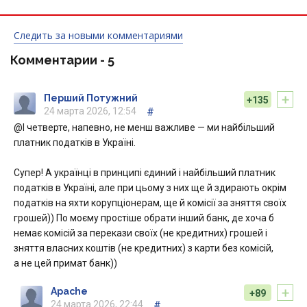
Следить за новыми комментариями
Комментарии -
5
+
Перший Потужний
+135
24 марта 2026, 12:54
#
@І четверте, напевно, не менш важливе — ми найбільший
платник податків в Україні.
Супер! А українці в принципі єдиний і найбільший платник
податків в Україні, але при цьому з них ще й здирають окрім
податків на яхти корупціонерам, ще й комісії за зняття своїх
грошей)) По моєму простіше обрати інший банк, де хоча б
немає комісій за перекази своїх (не кредитних) грошей і
зняття власних коштів (не кредитних) з карти без комісій,
а не цей примат банк))
+
Apache
+89
24 марта 2026, 22:44
#