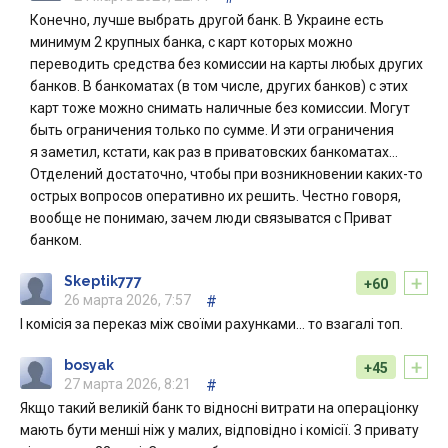
Конечно, лучше выбрать другой банк. В Украине есть
минимум 2 крупных банка, с карт которых можно
переводить средства без комиссии на карты любых других
банков. В банкоматах (в том числе, других банков) с этих
карт тоже можно снимать наличные без комиссии. Могут
быть ограничения только по сумме. И эти ограничения
я заметил, кстати, как раз в приватовских банкоматах…
Отделений достаточно, чтобы при возникновении каких-то
острых вопросов оперативно их решить. Честно говоря,
вообще не понимаю, зачем люди связыватся с Приват
банком.
+
Skeptik777
+60
26 марта 2026, 7:57
#
І комісія за переказ між своїми рахунками… то взагалі топ.
+
bosyak
+45
27 марта 2026, 8:21
#
Якщо такий великій банк то відносні витрати на операціонку
мають бути менші ніж у малих, відповідно і комісії. З привату