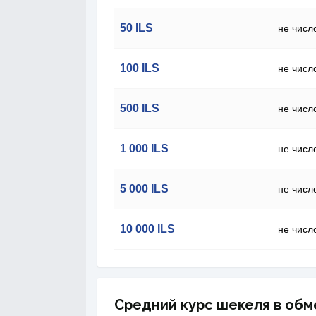
50
ILS
не числ
100
ILS
не числ
500
ILS
не числ
1 000
ILS
не числ
5 000
ILS
не числ
10 000
ILS
не числ
Средний курс шекеля в обм