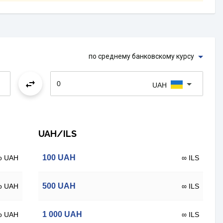
по среднему банковскому курсу
UAH
UAH/ILS
100
UAH
о UAH
∞ ILS
500
UAH
о UAH
∞ ILS
1 000
UAH
о UAH
∞ ILS