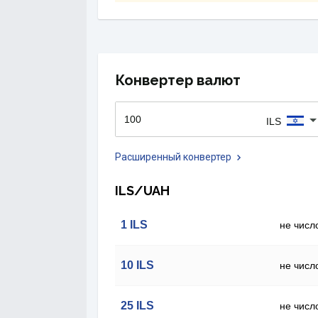
Конвертер валют
ILS
Расширенный конвертер
ILS/UAH
1
ILS
не числ
10
ILS
не числ
25
ILS
не числ