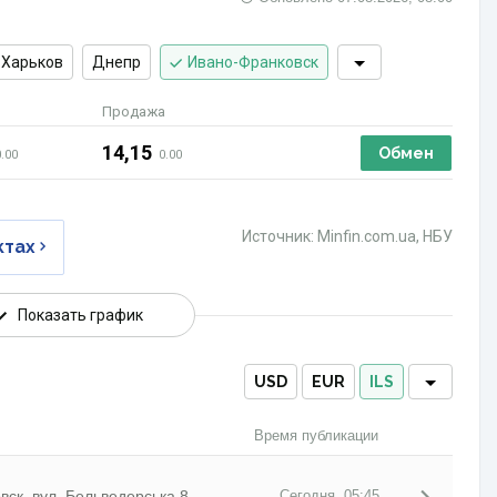
Харьков
Днепр
Ивано-Франковск
Продажа
14,15
Обмен
0.00
0.00
Источник: Minfin.com.ua, НБУ
ктах
Показать график
USD
EUR
ILS
Время публикации
ск, вул. Бельведерська 8
Сегодня, 05:45