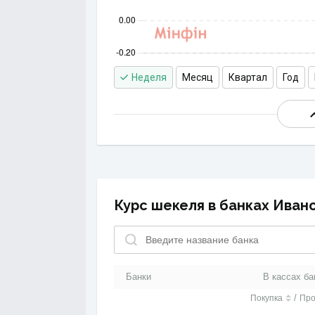
Неделя
Месяц
Квартал
Год
Курс шекеля в банках Иван
Банки
В кассах ба
/
Покупка
Пр