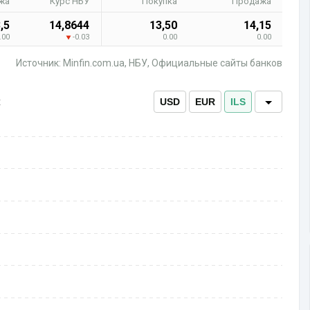
жа
Курс НБУ
Покупка
Продажа
,5
14,8644
13,50
14,15
.00
-0.03
0.00
0.00
Источник: Minfin.com.ua, НБУ, Официальные сайты банков
х
USD
EUR
ILS