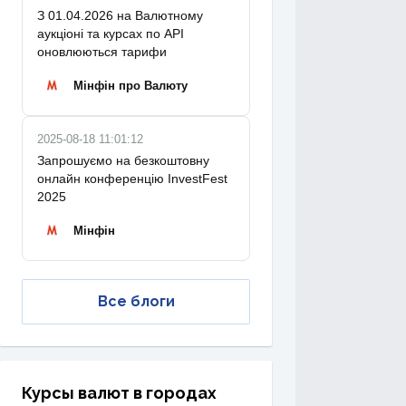
З 01.04.2026 на Валютному
аукціоні та курсах по API
оновлюються тарифи
Мінфін про Валюту
2025-08-18 11:01:12
Запрошуємо на безкоштовну
онлайн конференцію InvestFest
2025
Мінфін
Все блоги
Курсы валют в городах