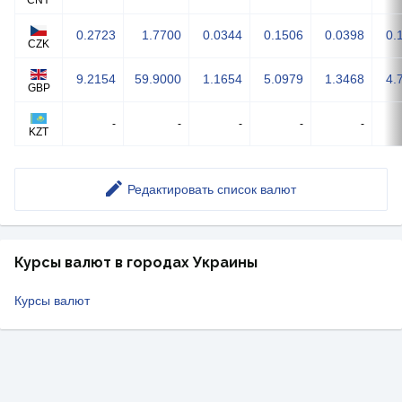
CNY
0.2723
1.7700
0.0344
0.1506
0.0398
0.
CZK
9.2154
59.9000
1.1654
5.0979
1.3468
4.
GBP
-
-
-
-
-
KZT
Редактировать список валют
Курсы валют в городах Украины
Курсы валют