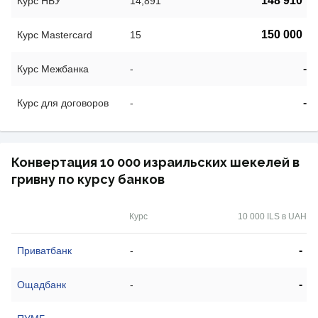
148 910
Курс НБУ
14,891
150 000
Курс Mastercard
15
-
Курс Межбанка
-
-
Курс для договоров
-
Конвертация 10 000 израильских шекелей в
гривну по курсу банков
Курс
10 000 ILS в UAH
-
Приватбанк
-
-
Ощадбанк
-