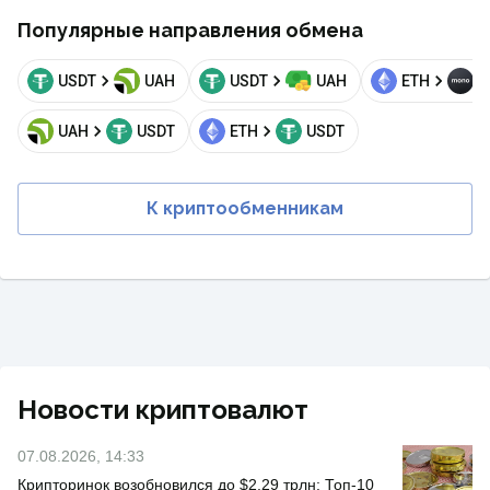
Популярные направления обмена
USDT
UAH
USDT
UAH
ETH
U
UAH
USDT
ETH
USDT
К криптообменникам
Новости криптовалют
07.08.2026, 14:33
Крипторинок возобновился до $2,29 трлн: Топ-10