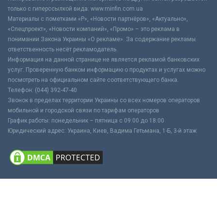
только с гиперссылкой вида: www.minfin.com.ua
Материалы с пометками «Р», «Новости партнёров», «Актуально»,
«Спецпроект», «Новости компаний», «Промо» – это реклама в
понимании Закона Украины «О рекламе». За содержание рекламы
ответственность несёт рекламодатель.
Информация на данной странице не является рекламой банковских
услуг. Проверенную банком информацию о продуктах и услугах можно
посмотреть на официальном сайте соответствующего банка.
Телефон: (044) 392-47-40
Звонок в пределах территории Украины со всех номеров операторов
мобильной и городской связи по тарифам операторов
График работы: понедельник – пятница с 09:00 до 18:00
Юридический адрес: Украина, Киев, Вадима Гетьмана, 1-Б, 3-й этаж