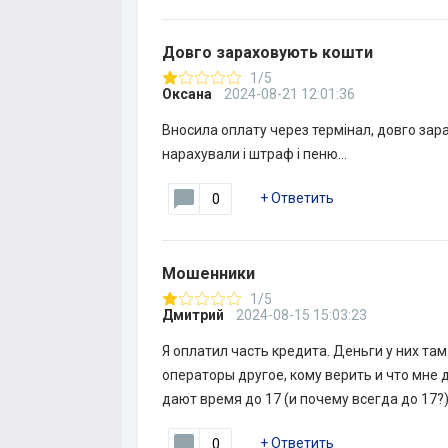
Довго зараховують кошти
1/5
Оксана
2024-08-21 12:01:36
Вносила оплату через термінал, довго зар
нарахували і штраф і пеню…
+
Ответить
0
Мошенники
1/5
Дмитрий
2024-08-15 15:03:23
Я оплатил часть кредита. Деньги у них там
операторы другое, кому верить и что мне д
дают время до 17 (и почему всегда до 17
+
Ответить
0