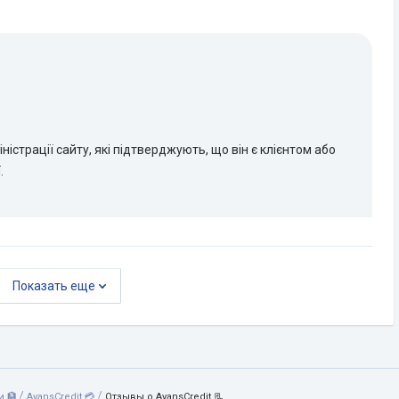
істрації сайту, які підтверджують, що він є клієнтом або
.
Показать еще
/
/
 🏦
AvansCredit 💳
Отзывы о AvansCredit 📃