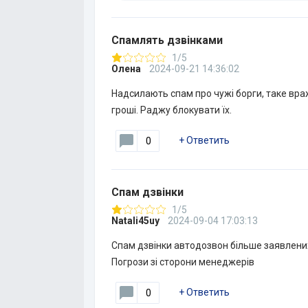
Спамлять дзвінками
1/5
Олена
2024-09-21 14:36:02
Надсилають спам про чужі борги, таке враж
гроші. Раджу блокувати їх.
+
Ответить
0
Спам дзвінки
1/5
Natali45uy
2024-09-04 17:03:13
Спам дзвінки автодозвон більше заявлених
Погрози зі сторони менеджерів
+
Ответить
0