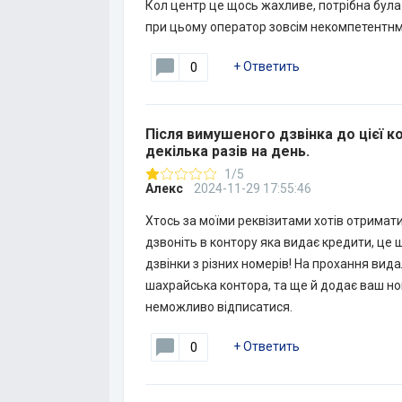
Кол центр це щось жахливе, потрібна була
при цьому оператор зовсім некомпетентнм
+
Ответить
0
Після вимушеного дзвінка до цієї к
декілька разів на день.
1/5
Алекс
2024-11-29 17:55:46
Хтось за моїми реквізитами хотів отримати
дзвоніть в контору яка видає кредити, це 
дзвінки з різних номерів! На прохання вида
шахрайська контора, та ще й додає ваш но
неможливо відписатися.
+
Ответить
0