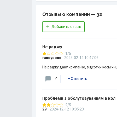
Отзывы о компании — 32
Добавить отзыв
Не раджу
1/5
ranoyqouc
2025-02-14 10:47:06
Не раджу дану компанію, відсотки космічні,
+
Ответить
0
Проблеми з обслуговуванням в кол 
2/5
29
2024-12-12 10:05:23