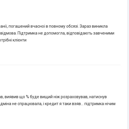
анії, погашений вчасноі в повному обсязі. Зараз виникла
 відмова. Підтримка не допомогла, відповідають завченими
трібні клієнти
, виявив що % буде вищий ніж розраховував, натиснув
ідміна не спрацювала, і кредит я таки взяв… підтримка нічим