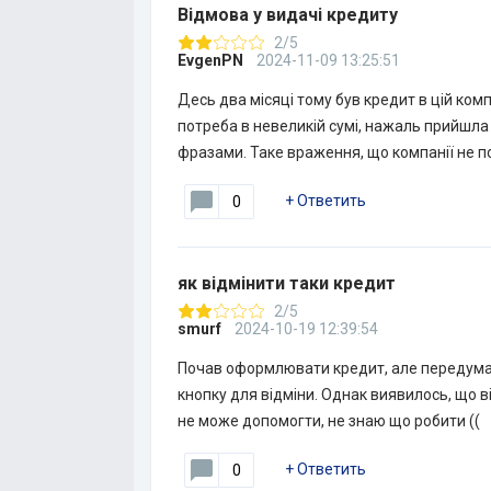
Відмова у видачі кредиту
2/5
EvgenPN
2024-11-09 13:25:51
Десь два місяці тому був кредит в цій комп
потреба в невеликій сумі, нажаль прийшла
фразами. Таке враження, що компанії не по
+
Ответить
0
як відмінити таки кредит
2/5
smurf
2024-10-19 12:39:54
Почав оформлювати кредит, але передумав
кнопку для відміни. Однак виявилось, що в
не може допомогти, не знаю що робити ((
+
Ответить
0