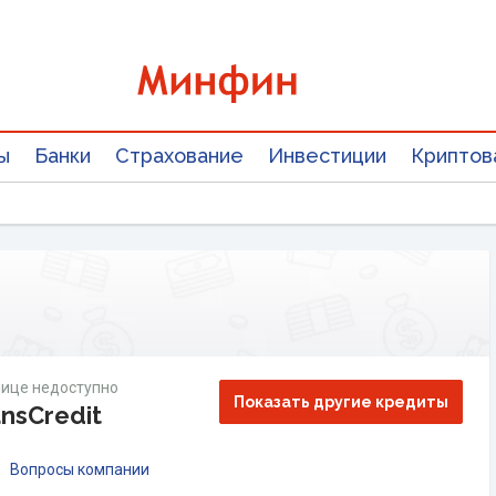
ы
Банки
Страхование
Инвестиции
Криптов
ице недоступно
Показать другие кредиты
nsCredit
Вопросы компании