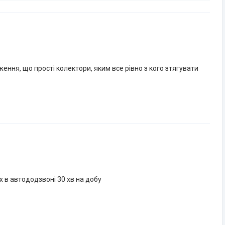
ення, що прості колектори, яким все рівно з кого зтягувати
 в автододзвоні 30 хв на добу