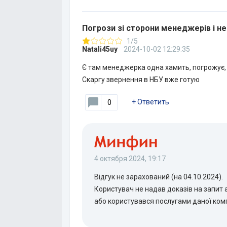
Погрози зі сторони менеджерів і н
1/5
Natali45uy
2024-10-02 12:29:35
Є там менеджерка одна хамить, погрожує, 
Скаргу звернення в НБУ вже готую
+
Ответить
0
4 октября 2024, 19:17
Відгук не зарахований (на 04.10.2024).
Користувач не надав доказів на запит а
або користувався послугами даної комп