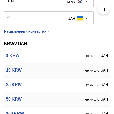
KRW
UAH
Расширенный конвертер
KRW/UAH
1
KRW
не число UAH
10
KRW
не число UAH
25
KRW
не число UAH
50
KRW
не число UAH
100
KRW
не число UAH