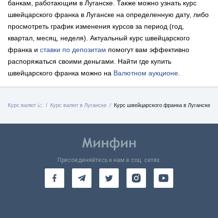
банкам, работающим в Луганске. Также можно узнать курс
швейцарского франка в Луганске на определенную дату, либо
просмотреть график изменения курсов за период (год,
квартал, месяц, неделя). Актуальный курс швейцарского
франка и
ставки по депозитам
помогут вам эффективно
распоряжаться своими деньгами. Найти где купить
швейцарского франка можно на
Валютном аукционе
.
я
Курс валют 📈
Курс валют в Луганске
Курс швейцарского франка в Луганске
Присоединяйтесь к нам в соц. сетях: