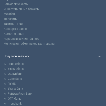
Банковские карты
Инвестиционные брокеры
Межбанк
Депозиты
Тарифы на газ
Конвертер валют
Кредит онлайн
Народный рейтинг банков
Мониторинг обменников криптовалют
Популярные банки
Приватбанк
Укрсиббанк
Ощадбанк
Сенс Банк
ПУМБ
Укргазбанк
Райффайзен Банк
ОТП банк
monobank