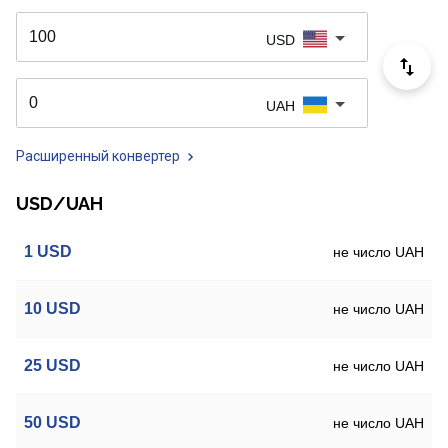
USD
UAH
Расширенный конвертер
USD/UAH
1
USD
не число UAH
10
USD
не число UAH
25
USD
не число UAH
50
USD
не число UAH