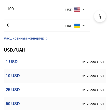
USD
UAH
Расширенный конвертер
USD/UAH
1
USD
не число UAH
10
USD
не число UAH
25
USD
не число UAH
50
USD
не число UAH