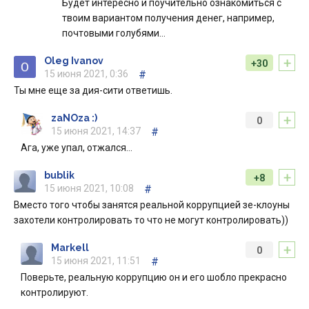
Будет интересно и поучительно ознакомиться с
твоим вариантом получения денег, например,
почтовыми голубями…
+
Oleg Ivanov
+30
15 июня 2021, 0:36
#
Ты мне еще за дия-сити ответишь.
+
zaNOza :)
0
15 июня 2021, 14:37
#
Ага, уже упал, отжался…
+
bublik
+8
15 июня 2021, 10:08
#
Вместо того чтобы занятся реальной коррупцией зе-клоуны
захотели контролировать то что не могут контролировать))
+
Markell
0
15 июня 2021, 11:51
#
Поверьте, реальную коррупцию он и его шобло прекрасно
контролируют.