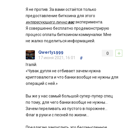
Я не против. За вами остаётся только
предоставление биткоина для этого
интересующего лично
вас
эксперимента.
Я совершенно бесплатно продемонстрирую
процесс оплаты биткоином коммуналки. Мне
не жалко поделиться информацией.
+
Qwerty1999
0
17 июня 2021, 16:01
#
Італій.
«Чувак дупля не отбивает зачем нужна
криптовалюта и что банки вообще не нужны для
операций с ней.»
Вы же у нас самый большой супер-пупер спец
по тому, для чего банки вообще не нужны…
Зачем переливать из пустого в порожнее…
Флаг в руки и с песней по жизни…
Предлагаю закруглить это бессмысленное