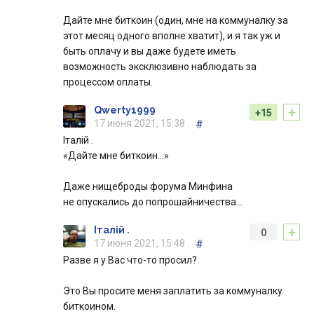
Дайте мне биткоин (один, мне на коммуналку за
этот месяц одного вполне хватит), и я так уж и
быть оплачу и вы даже будете иметь
возможность эксклюзивно наблюдать за
процессом оплаты.
+
Qwerty1999
+15
17 июня 2021, 15:38
#
Італій .
«Дайте мне биткоин…»
Даже нищеброды форума Минфина
не опускались до попрошайничества…
+
Італій .
0
17 июня 2021, 15:48
#
Разве я у Вас что-то просил?
Это Вы просите меня заплатить за коммуналку
биткоином.