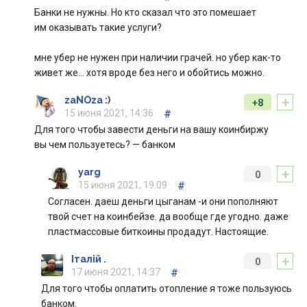
Банки не нужны. Но кто сказал что это помешает
им оказывать такие услуги?
мне убер не нужен при наличии грачей. но убер как-то
живет же… хотя вроде без него и обойтись можно.
+
zaNOza :)
+8
15 июня 2021, 14:36
#
Для того чтобы завести деньги на вашу коинбиржу
вы чем пользуетесь? — банком
+
yarg
0
15 июня 2021, 19:09
#
Согласен. даеш деньги цыганам -и они пополняют
твой счет на коинбейзе. да вообще где угодно. даже
пластмассовые биткоины продадут. Настоящие.
+
Італій .
0
17 июня 2021, 14:37
#
Для того чтобы оплатить отопление я тоже пользуюсь
банком.