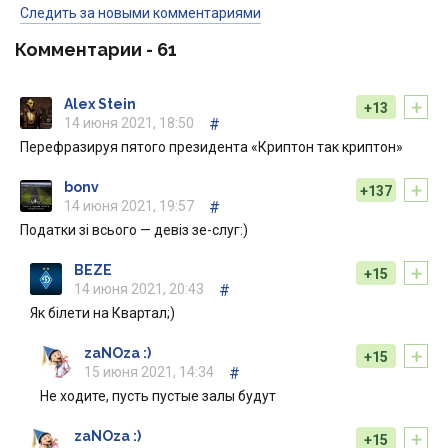
Следить за новыми комментариями
Комментарии -
61
+
Alex Stein
+13
14 июня 2021, 18:50
#
Перефразируя пятого президента «Криптон так криптон»
+
bonv
+137
14 июня 2021, 19:57
#
Податки зі всього — девіз зе-слуг:)
+
BEZE
+15
14 июня 2021, 20:43
#
Як білети на Квартал;)
+
zaNOza :)
+15
15 июня 2021, 14:34
#
Не ходите, пусть пустые залы будут
+
zaNOza :)
+15