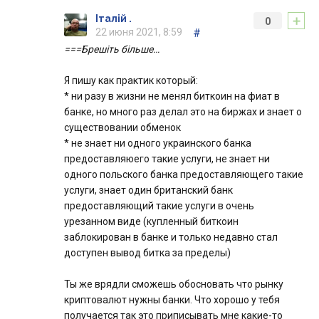
+
Італій .
0
22 июня 2021, 8:59
#
===Брешіть більше…
Я пишу как практик который:
* ни разу в жизни не менял биткоин на фиат в
банке, но много раз делал это на биржах и знает о
существовании обменок
* не знает ни одного украинского банка
предоставляюего такие услуги, не знает ни
одного польского банка предоставляющего такие
услуги, знает один британский банк
предоставляющий такие услуги в очень
урезанном виде (купленный биткоин
заблокирован в банке и только недавно стал
доступен вывод битка за пределы)
Ты же врядли сможешь обосновать что рынку
криптовалют нужны банки. Что хорошо у тебя
получается так это приписывать мне какие-то