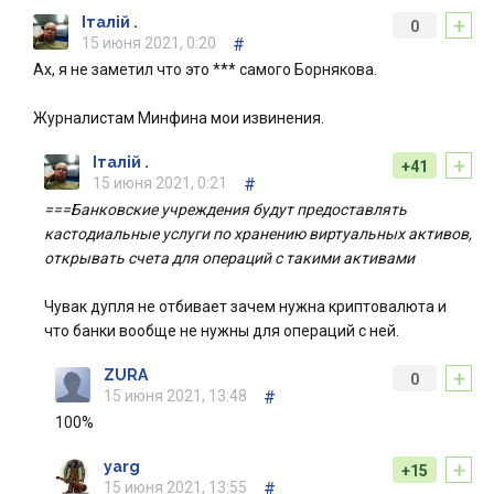
+
Італій .
0
15 июня 2021, 0:20
#
Ах, я не заметил что это *** самого Борнякова.
Журналистам Минфина мои извинения.
+
Італій .
+41
15 июня 2021, 0:21
#
===Банковские учреждения будут предоставлять
кастодиальные услуги по хранению виртуальных активов,
открывать счета для операций с такими активами
Чувак дупля не отбивает зачем нужна криптовалюта и
что банки вообще не нужны для операций с ней.
+
ZURA
0
15 июня 2021, 13:48
#
100%
+
yarg
+15
15 июня 2021, 13:55
#