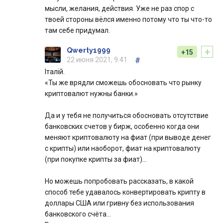
мысли, желания, действия. Уже не раз спор с
твоей стороны вёлся именно потому что ты что-то
там себе придумал.
+
Qwerty1999
+15
22 июня 2021, 9:41
#
Італій.
«Ты же врядли сможешь обосновать что рынку
криптовалют нужны банки.»
Да и у тебя не получиться обосновать отсутствие
банковских счетов у бирж, особенно когда они
меняют криптовалюту на фиат (при выводе денег
с крипты) или наоборот, фиат на криптовалюту
(при покупке крипты за фиат)…
Но можешь попробовать рассказать, в какой
способ тебе удавалось конвертировать крипту в
доллары США или гривну без использования
банковского счёта…