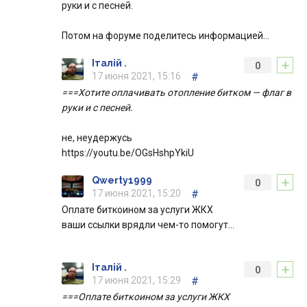
руки и с песней.
Потом на форуме поделитесь информацией…
+
Італій .
0
17 июня 2021, 15:16
#
===Хотите оплачивать отопление битком — флаг в
руки и с песней.
не, неудержусь
https://youtu.be/OGsHshpYkiU
+
Qwerty1999
0
17 июня 2021, 15:20
#
Оплате биткоином за услуги ЖКХ
ваши ссылки врядли чем-то помогут…
+
Італій .
0
17 июня 2021, 15:29
#
===Оплате биткоином за услуги ЖКХ