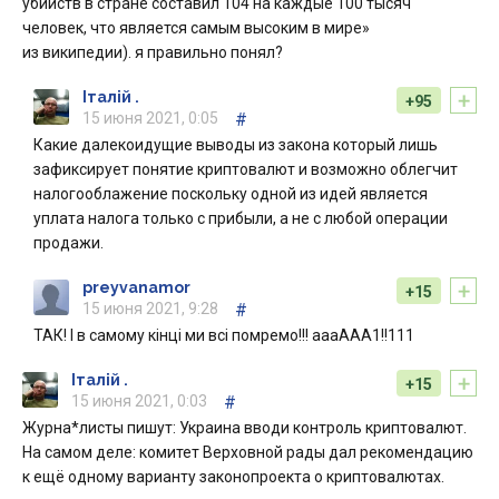
убийств в стране составил 104 на каждые 100 тысяч
человек, что является самым высоким в мире»
из википедии). я правильно понял?
+
Італій .
+95
15 июня 2021, 0:05
#
Какие далекоидущие выводы из закона который лишь
зафиксирует понятие криптовалют и возможно облегчит
налогооблажение поскольку одной из идей является
уплата налога только с прибыли, а не с любой операции
продажи.
+
preyvanamor
+15
15 июня 2021, 9:28
#
ТАК! І в самому кінці ми всі помремо!!! аааААА1!!111
+
Італій .
+15
15 июня 2021, 0:03
#
Журна*листы пишут: Украина вводи контроль криптовалют.
На самом деле: комитет Верховной рады дал рекомендацию
к ещё одному варианту законопроекта о криптовалютах.