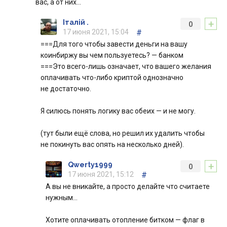
вас, а от них…
+
Італій .
0
17 июня 2021, 15:04
#
===Для того чтобы завести деньги на вашу
коинбиржу вы чем пользуетесь? — банком
===Это всего-лишь означает, что вашего желания
оплачивать что-либо криптой однозначно
не достаточно.
Я силюсь понять логику вас обеих — и не могу.
(тут были ещё слова, но решил их удалить чтобы
не покинуть вас опять на несколько дней).
+
Qwerty1999
0
17 июня 2021, 15:12
#
А вы не вникайте, а просто делайте что считаете
нужным…
Хотите оплачивать отопление битком — флаг в