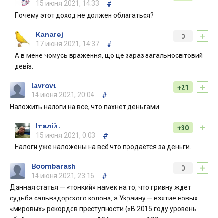
15 июня 2021, 14:33
#
Почему этот доход не должен облагаться?
+
Kanarej
0
17 июня 2021, 14:37
#
А в мене чомусь враження, що це зараз загальносвітовий
девіз.
+
lavrov1
+21
14 июня 2021, 20:04
#
Наложить налоги на все, что пахнет деньгами.
+
Італій .
+30
15 июня 2021, 0:03
#
Налоги уже наложены на всё что продаётся за деньги.
+
Boombarash
0
14 июня 2021, 23:16
#
Данная статья — «тонкий» намек на то, что гривну ждет
судьба сальвадорского колона, а Украину — взятие новых
«мировых» рекордов преступности («В 2015 году уровень