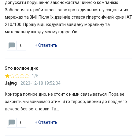
допускати порушення законожаства чинною компанією.
Забороняють робити розголос про їх діяльність у соціальних
мережах та ЗМІ. Після їх дзвінків стався гіпертонічний криз і АТ
210/100. Прошу відшкодувати завдану моральну та
матеріальну шкоду моєму здоров'ю.
+
Ответить
0
Это полное дно
1/5
Jajwg
2023-12-18 19:52:04
Контора полное дно, не стоит с ними связываться. Пора ее
закрыть мы займёмся этим. Это террор, звонки до позднего
вечера без остановки. Тв…
+
Ответить
0