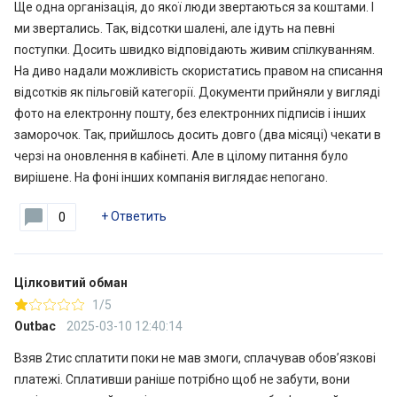
Ще одна організація, до якої люди звертаються за коштами. І
ми звертались. Так, відсотки шалені, але ідуть на певні
поступки. Досить швидко відповідають живим спілкуванням.
На диво надали можливість скористатись правом на списання
відсотків як пільговій категорії. Документи прийняли у вигляді
фото на електронну пошту, без електронних підписів і інших
заморочок. Так, прийшлось досить довго (два місяці) чекати в
черзі на оновлення в кабінеті. Але в цілому питання було
вирішене. На фоні інших компанія виглядає непогано.
+
Ответить
0
Цілковитий обман
1/5
Outbac
2025-03-10 12:40:14
Взяв 2тис сплатити поки не мав змоги, сплачував обов’язкові
платежі. Сплативши раніше потрібно щоб не забути, вони