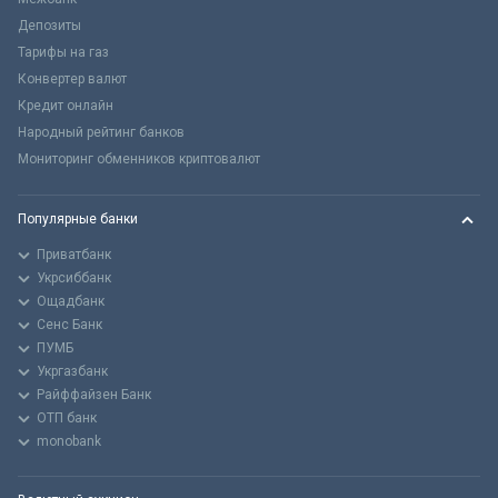
Депозиты
Тарифы на газ
Конвертер валют
Кредит онлайн
Народный рейтинг банков
Мониторинг обменников криптовалют
Популярные банки
Приватбанк
Укрсиббанк
Ощадбанк
Сенс Банк
ПУМБ
Укргазбанк
Райффайзен Банк
ОТП банк
monobank