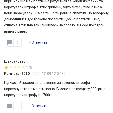
вирішили що цей платіж не рахується за «обов’язковий» та
нарахували штраф в 1тис гривень, вдумайтесь тіло 2 тис а
вони нарахували 50% за те що ти раніше сплатив. По телефону
домовлялися достроково погасити щоб не платити 1 тис,
сплатив 1 тисяча так і лишилась на оплату. Дякую лохотрон
вищого рівня.
+
Ответить
0
Шахрайство
1/5
Parmezan2010
2024-12-09 12:07:35
Під час військового положення за законом штрафи
нараховувати не мають право. В мене тіло кредиту 300грн, а
нарахували штрафу в 1700грн.
+
Ответить
0