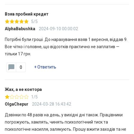
Взяв пробний кредит
5/5
AlphaBabushka
2024-09-10 00:00:02
Потрібні були гроші. До нарахування взяв 1 вересня, віддав 9.
Все чітко і головне, що відсотків практично не заплатив —
тільки 17 грн.
+
Ответить
0
Жах, а не контора
1/5
OlgaChepur
2024-03-28 16:43:42
Дзвінки по 48 разів на день, у вихідні дні також. Працівники
погрожують, хамлять, чинять психологічний тиск та
психологічне насилля, залякують. Прошу вжити заходів та не