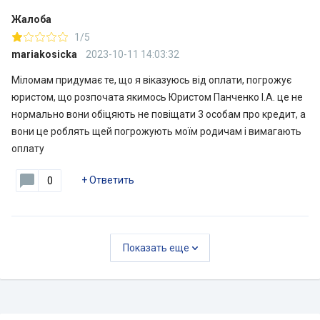
Жалоба
1/5
mariakosicka
2023-10-11 14:03:32
Міломам придумає те, що я віказуюсь від оплати, погрожує
юристом, що розпочата якимось Юристом Панченко І.А. це не
нормально вони обіцяють не повіщати 3 особам про кредит, а
вони це роблять щей погрожують моїм родичам і вимагають
оплату
+
Ответить
0
Показать еще