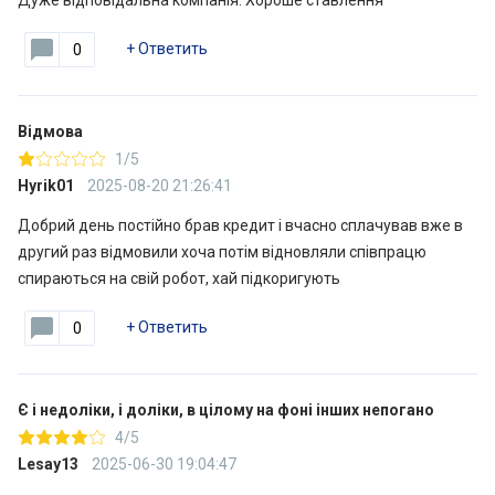
Дуже відповідальна компанія. Хороше ставлення
+
Ответить
0
Відмова
1/5
Hyrik01
2025-08-20 21:26:41
Добрий день постійно брав кредит і вчасно сплачував вже в
другий раз відмовили хоча потім відновляли співпрацю
спираються на свій робот, хай підкоригують
+
Ответить
0
Є і недоліки, і доліки, в цілому на фоні інших непогано
4/5
Lesay13
2025-06-30 19:04:47