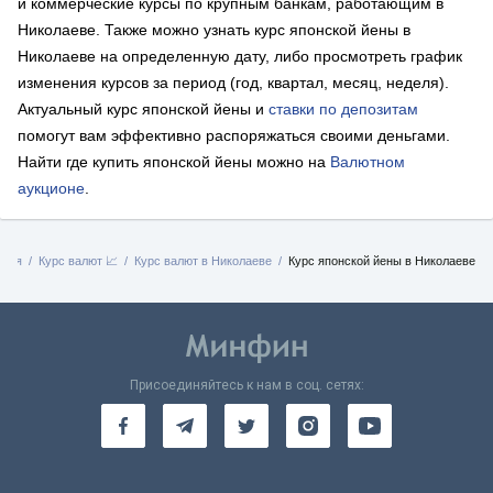
и коммерческие курсы по крупным банкам, работающим в
Николаеве. Также можно узнать курс японской йены в
Николаеве на определенную дату, либо просмотреть график
изменения курсов за период (год, квартал, месяц, неделя).
Актуальный курс японской йены и
ставки по депозитам
помогут вам эффективно распоряжаться своими деньгами.
Найти где купить японской йены можно на
Валютном
аукционе
.
вная
Курс валют 📈
Курс валют в Николаеве
Курс японской йены в Николаеве
Присоединяйтесь к нам в соц. сетях: