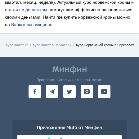
квартал, месяц, неделя). Актуальный курс норвежской кроны и
ставки по депозитам
помогут вам эффективно распоряжаться
своими деньгами. Найти где купить норвежской кроны можно
на
Валютном аукционе
.
я
Курс валют 📈
Курс валют в Черкассах
Курс норвежской кроны в Черкассах
Присоединяйтесь к нам в соц. сетях:
Приложение Multi от Минфин