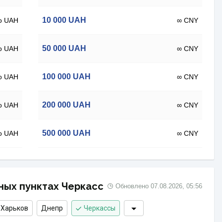
10 000
UAH
о UAH
∞ CNY
50 000
UAH
о UAH
∞ CNY
100 000
UAH
о UAH
∞ CNY
200 000
UAH
о UAH
∞ CNY
500 000
UAH
о UAH
∞ CNY
ных пунктах Черкасс
Обновлено
07.08.2026, 05:56
Харьков
Днепр
Черкассы