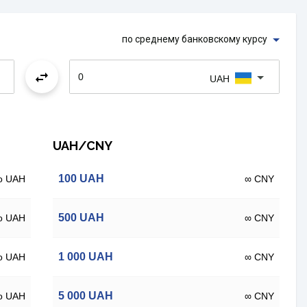
по среднему банковскому курсу
UAH
UAH/CNY
100
UAH
о UAH
∞ CNY
500
UAH
о UAH
∞ CNY
1 000
UAH
о UAH
∞ CNY
5 000
UAH
о UAH
∞ CNY