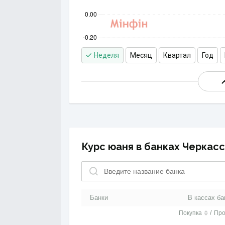
Неделя
Месяц
Квартал
Год
Курс юаня в банках Черкасс
Банки
В кассах ба
/
Покупка
Пр