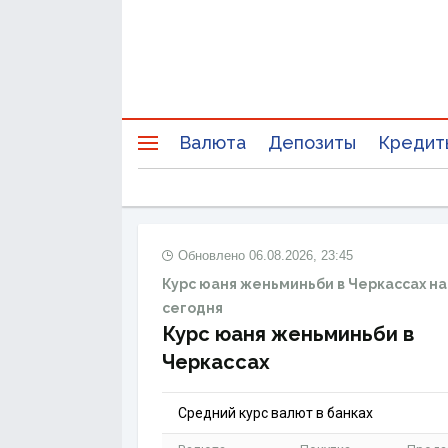
Валюта
Депозиты
Кредит
Обновлено
06.08.2026, 23:45
Курс юаня женьминьби в Черкассах на
сегодня
Курс юаня женьминьби в
Черкассах
Средний курс валют в банках