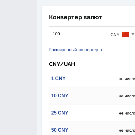
Конвертер валют
CNY
Расширенный конвертер
CNY/UAH
1
CNY
не числ
10
CNY
не числ
25
CNY
не числ
50
CNY
не числ