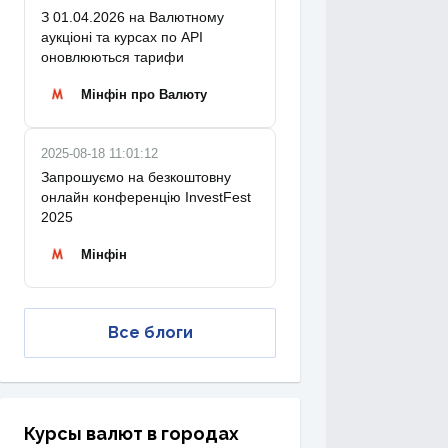
З 01.04.2026 на Валютному
аукціоні та курсах по API
оновлюються тарифи
Мінфін про Валюту
2025-08-18 11:01:12
Запрошуємо на безкоштовну
онлайн конференцію InvestFest
2025
Мінфін
Все блоги
Курсы валют в городах