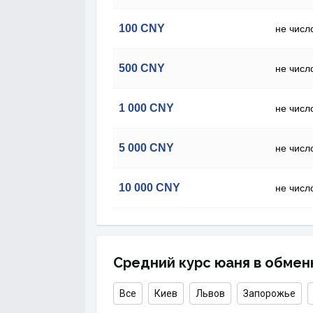
100
CNY
не числ
500
CNY
не числ
1 000
CNY
не числ
5 000
CNY
не числ
10 000
CNY
не числ
Средний курс юаня в обмен
Все
Киев
Львов
Запорожье