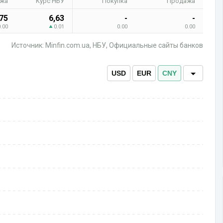
жа
Курс НБУ
Покупка
Продажа
,75
6,63
-
-
0.00
0.01
0.00
0.00
Источник: Minfin.com.ua, НБУ, Официальные сайты банков
USD
EUR
CNY