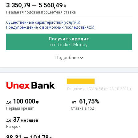
3 350,79
—
5 560,49
%
Реальная годовая процентная ставка
Существенные характеристики услуги
Предупреждение о возможных последствиях
Получить кредит
от Rocket Money
Подробнее
Лицензия НБУ №56 от 28.10.2011 г.
100 000
61,75%
до
₴
от
Первый кредит
Ставка
в год
37
до
месяцев
На срок
88,31
—
104,78