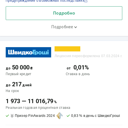
Предупреждение о возможных последствиях
Подробно
Подробнее
Лицензия переоформлена 07.03.2024 г.
50 000
0,01%
до
₴
от
Первый кредит
Ставка
в день
217
до
дней
На срок
1 973
—
11 016,79
%
Реальная годовая процентная ставка
🥇 Призер FinAwards 2024
0,83 % в день с ШвидкоГроші