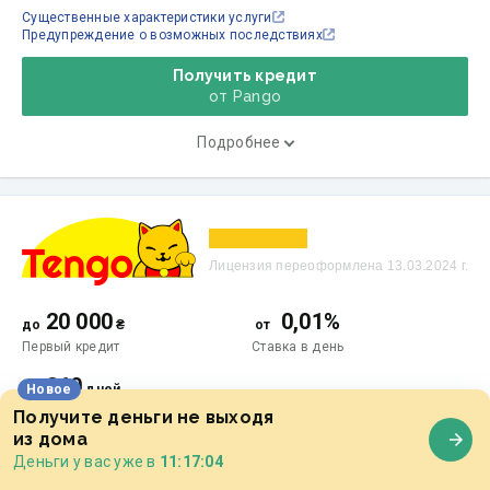
Существенные характеристики услуги
Предупреждение о возможных последствиях
Получить кредит
от Pango
Подробнее
Лицензия переоформлена 13.03.2024 г.
20 000
0,01%
до
₴
от
Первый кредит
Ставка
в день
360
до
дней
Новое
На срок
Получите деньги не выходя
из дома
1 411,91
—
2 920,43
%
Деньги у вас уже в
11:17:05
Реальная годовая процентная ставка