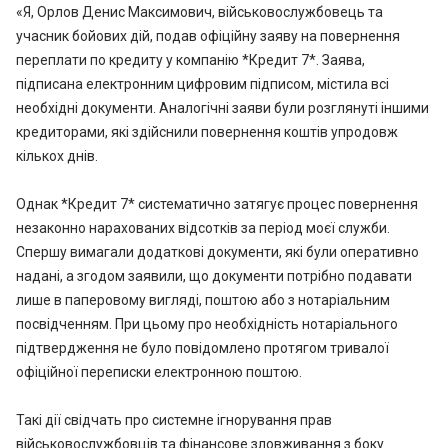
«Я, Орлов Денис Максимович, військовослужбовець та
учасник бойових дій, подав офіційну заяву на повернення
переплати по кредиту у компанію *Кредит 7*. Заява,
підписана електронним цифровим підписом, містила всі
необхідні документи. Аналогічні заяви були розглянуті іншими
кредиторами, які здійснили повернення коштів упродовж
кількох днів.
Однак *Кредит 7* систематично затягує процес повернення
незаконно нарахованих відсотків за період моєї служби.
Спершу вимагали додаткові документи, які були оперативно
надані, а згодом заявили, що документи потрібно подавати
лише в паперовому вигляді, поштою або з нотаріальним
посвідченням. При цьому про необхідність нотаріального
підтвердження не було повідомлено протягом тривалої
офіційної переписки електронною поштою.
Такі дії свідчать про системне ігнорування прав
військовослужбовців та фінансове зловживання з боку