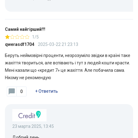
Самий найгірший!!!
1/5
qwerasdf1704
2025-03-22 21:23:13
Беруть неймовірні проценти, незрозуміло звідки в країні таке
жахіття твориться, але вспівають і тут з людей кошти красти.
Мені казали що «кредит 7» це жахіття. Але побачила сама.
Нікому не рекомендую
+
Ответить
0
23 марта 2025, 13:45
Добрий день.