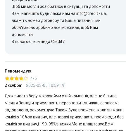
Щоб ми могли розібратись в ситуації та допомогти
Вам, напишіть будь ласка нам на info@credit7.ua,
вкажіть номер договору та Ваше питання і ми
обов'язково зробимо все можливе, щоб Вам
допомогти.
З повагою, команда Credit7
Рекомендую.
4/5
Zxcvbbm
2025-03-05 10:59:19
Дуже часто беру мікрозайми у цій компанії, але не більше
місяця.Завжди присилають персональні знижки, сервісом
задоволена, рекомендую.Також була вражена, коли знімали
комісію 10%за видачу, але наразі присилають промокоди без
комісії за видачу,і +90, 95%знижки.Мене влаштовує.Всім