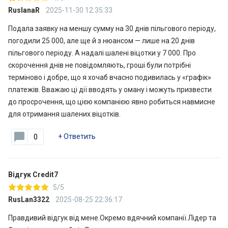
RuslanaR
2025-11-30 12:35:33
Подала заявку на меншу сумму на 30 днів пільгового періоду,
погодили 25 000, але ще й з нюансом — лише на 20 днів
пільгового періоду. А надалі шалені віцотки у 7 000. Про
скорочення днів не повідомляють, гроші були потрібні
терміново і добре, що я хочаб вчасно подивилась у «графік»
платежів. Вважаю ці дії вводять у оману і можуть призвести
до просрочення, що цією компанією явно робиться навмисне
для отримання шалених віцотків.
+
Ответить
0
Відгук Credit7
5/5
RusLan3322
2025-08-25 22:36:17
Правдивий відгук від мене.Окремо вдячний компанії.Лідер та