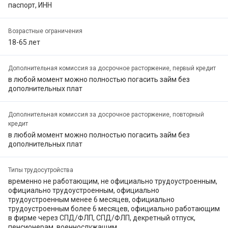
паспорт, ИНН
Возрастные ограничения
18-65 лет
Дополнительная комиссия за досрочное расторжение, первый кредит
в любой момент можно полностью погасить займ без
дополнительных плат
Дополнительная комиссия за досрочное расторжение, повторный
кредит
в любой момент можно полностью погасить займ без
дополнительных плат
Типы трудосутройства
временно не работающим, не официально трудоустроенным,
официально трудоустроенным, официально
трудоустроенным менее 6 месяцев, официально
трудоустроенным более 6 месяцев, официально работающим
в фирме через СПД/ФЛП, СПД/ФЛП, декретный отпуск,
пенсионерам, военнослужащим