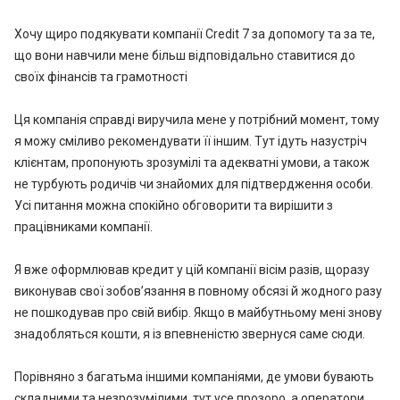
Хочу щиро подякувати компанії Credit 7 за допомогу та за те,
що вони навчили мене більш відповідально ставитися до
своїх фінансів та грамотності
Ця компанія справді виручила мене у потрібний момент, тому
я можу сміливо рекомендувати її іншим. Тут ідуть назустріч
клієнтам, пропонують зрозумілі та адекватні умови, а також
не турбують родичів чи знайомих для підтвердження особи.
Усі питання можна спокійно обговорити та вирішити з
працівниками компанії.
Я вже оформлював кредит у цій компанії вісім разів, щоразу
виконував свої зобов’язання в повному обсязі й жодного разу
не пошкодував про свій вибір. Якщо в майбутньому мені знову
знадобляться кошти, я із впевненістю звернуся саме сюди.
Порівняно з багатьма іншими компаніями, де умови бувають
складними та незрозумілими, тут усе прозоро, а оператори