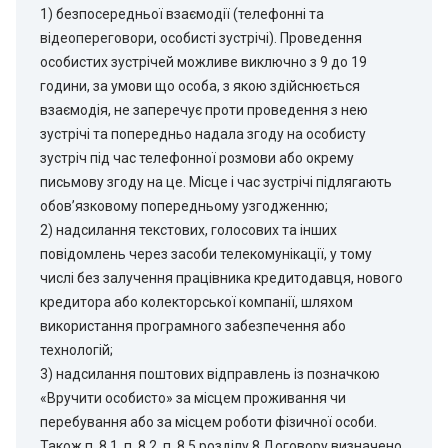
1) безпосередньої взаємодії (телефонні та
відеопереговори, особисті зустрічі). Проведення
особистих зустрічей можливе виключно з 9 до 19
години, за умови що особа, з якою здійснюється
взаємодія, не заперечує проти проведення з нею
зустрічі та попередньо надала згоду на особисту
зустріч під час телефонної розмови або окрему
письмову згоду на це. Місце і час зустрічі підлягають
обов’язковому попередньому узгодженню;
2) надсилання текстових, голосових та інших
повідомлень через засоби телекомунікації, у тому
числі без залучення працівника кредитодавця, нового
кредитора або колекторської компанії, шляхом
використання програмного забезпечення або
технологій;
3) надсилання поштових відправлень із позначкою
«Вручити особисто» за місцем проживання чи
перебування або за місцем роботи фізичної особи.
Також п. 8.1, п. 8.2, п. 8.5 розділу 8 Договору визначено