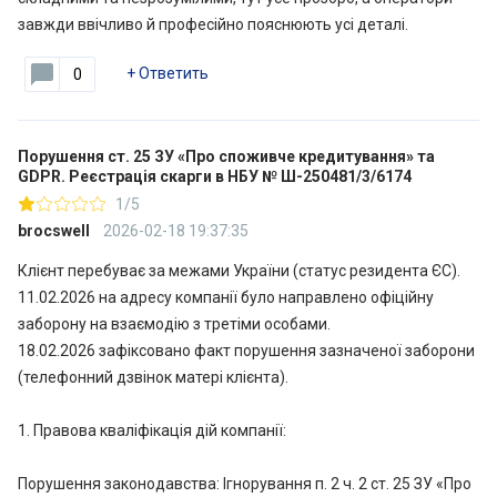
завжди ввічливо й професійно пояснюють усі деталі.
+
Ответить
0
Порушення ст. 25 ЗУ «Про споживче кредитування» та
GDPR. Реєстрація скарги в НБУ № Ш-250481/3/6174
1/5
brocswell
2026-02-18 19:37:35
Клієнт перебуває за межами України (статус резидента ЄС).
11.02.2026 на адресу компанії було направлено офіційну
заборону на взаємодію з третіми особами.
18.02.2026 зафіксовано факт порушення зазначеної заборони
(телефонний дзвінок матері клієнта).
1. Правова кваліфікація дій компанії:
Порушення законодавства: Ігнорування п. 2 ч. 2 ст. 25 ЗУ «Про