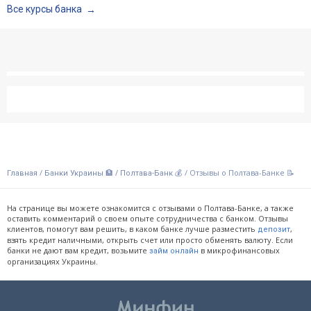
Все курсы банка
/
/
/
Отзывы о Полтава-Банке 📝
Главная
Банки Украины 🏦
Полтава-Банк 💰
На странице вы можете ознакомится с отзывами о Полтава-Банке, а также
оставить комментарий о своем опыте сотрудничества с банком. Отзывы
клиентов, помогут вам решить, в каком банке лучше разместить
,
депозит
взять кредит наличными, открыть счет или просто обменять валюту. Если
банки не дают вам кредит, возьмите
в микрофинансовых
займ онлайн
организациях Украины.