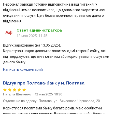
Персонал завжди готовий відповісти на ваші питання. У
відділенні немає великих черг, що допомагає скоротити час
очікування послуги. Це є беззаперечною перевагою даного
відділення.
Ответ администратора
13 мая 2025, 11:45
Відгук зараховано (на 13.05.2025).
Користувач надав докази за запитом адміністрації сайту, які
підтверджують, що він є клієнтом або користувався послугами
даного банку
Написать комментарий
Відгук про Полтава-банк у м. Полтава
Наталія Шевченко
12 мая 2025, 10:30
Отделение по адресу:
Полтава, ул. Вячеслава Черновола, 20
Користуюся послугами банку багато років. Маю особистий
рахунок, також мала депозит. Використовую онлайн-банкінг,