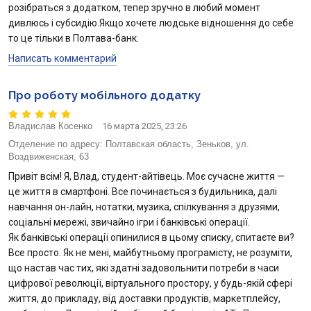
розібраться з додатком, тепер зручно в любий момент
дивлюсь і субсидію.Якщо хочете людське відношення до себе
то це тільки в Полтава-банк.
Написать комментарий
Про роботу мобільного додатку
Владислав Косенко
16 марта 2025, 23:26
Отделение по адресу:
Полтавская область, Зеньков, ул.
Воздвиженская, 63
Привіт всім! Я, Влад, студент-айтівець. Моє сучасне життя —
це життя в смартфоні. Все починається з будильника, далі
навчання он-лайн, нотатки, музика, спілкування з друзями,
соціальні мережі, звичайно ігри і банківські операції.
Як банківські операції опинилися в цьому списку, спитаєте ви?
Все просто. Як не мені, майбутньому програмісту, не розуміти,
що настав час тих, які здатні задовольнити потреби в часи
цифрової революції, віртуального простору, у будь-якій сфері
життя, до прикладу, від доставки продуктів, маркетплейсу,