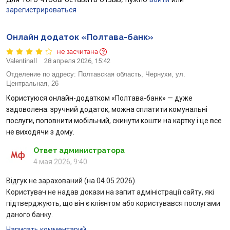
зарегистрироваться
Отзывы
Онлайн додаток «Полтава-банк»
Кредити для бізнеса
не засчитана
ValentinaIl
28 апреля 2026, 15:42
Карты
Отделение по адресу:
Полтавская область, Чернухи, ул.
Центральная, 26
Отделения и банкоматы
Користуюся онлайн-додатком «Полтава-банк» — дуже
задоволена: зручний додаток, можна сплатити комунальні
Интернет-банкинг
послуги, поповнити мобільний, скинути кошти на картку і це все
не виходячи з дому.
Банки-партнеры
Ответ администратора
4 мая 2026, 9:40
Счета для бизнеса
Відгук не зарахований (на 04.05.2026).
Користувач не надав докази на запит адміністрації сайту, які
підтверджують, що він є клієнтом або користувався послугами
даного банку.
Написать комментарий