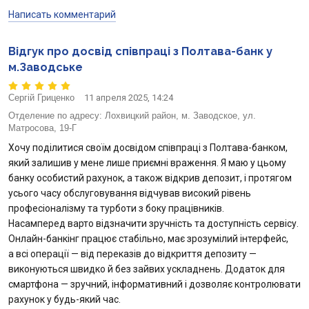
Написать комментарий
Відгук про досвід співпраці з Полтава-банк у
м.Заводське
Сергій Гриценко
11 апреля 2025, 14:24
Отделение по адресу:
Лохвицкий район, м. Заводское, ул.
Матросова, 19-Г
Хочу поділитися своїм досвідом співпраці з Полтава-банком,
який залишив у мене лише приємні враження. Я маю у цьому
банку особистий рахунок, а також відкрив депозит, і протягом
усього часу обслуговування відчував високий рівень
професіоналізму та турботи з боку працівників.
Насамперед варто відзначити зручність та доступність сервісу.
Онлайн-банкінг працює стабільно, має зрозумілий інтерфейс,
а всі операції — від переказів до відкриття депозиту —
виконуються швидко й без зайвих ускладнень. Додаток для
смартфона — зручний, інформативний і дозволяє контролювати
рахунок у будь-який час.