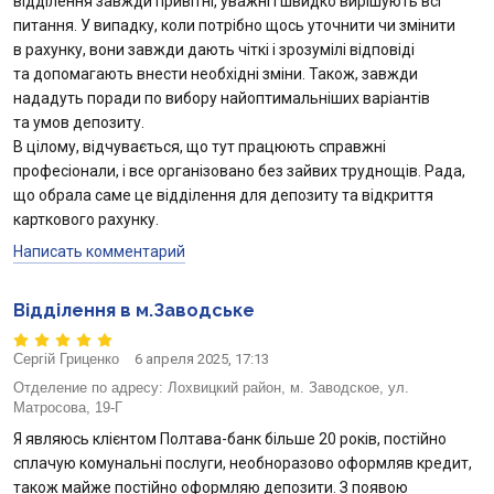
відділення завжди привітні, уважні і швидко вирішують всі
питання. У випадку, коли потрібно щось уточнити чи змінити
в рахунку, вони завжди дають чіткі і зрозумілі відповіді
та допомагають внести необхідні зміни. Також, завжди
нададуть поради по вибору найоптимальніших варіантів
та умов депозиту.
В цілому, відчувається, що тут працюють справжні
професіонали, і все організовано без зайвих труднощів. Рада,
що обрала саме це відділення для депозиту та відкриття
карткового рахунку.
Написать комментарий
Відділення в м.Заводське
Сергій Гриценко
6 апреля 2025, 17:13
Отделение по адресу:
Лохвицкий район, м. Заводское, ул.
Матросова, 19-Г
Я являюсь клієнтом Полтава-банк більше 20 років, постійно
сплачую комунальні послуги, необноразово оформляв кредит,
також майже постійно оформляю депозити. З появою