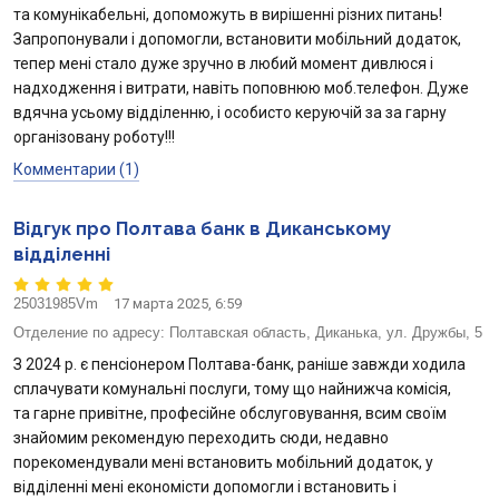
та комунікабельні, допоможуть в вирішенні різних питань!
Запропонували і допомогли, встановити мобільний додаток,
тепер мені стало дуже зручно в любий момент дивлюся і
надходження і витрати, навіть поповнюю моб.телефон. Дуже
вдячна усьому відділенню, і особисто керуючій за за гарну
організовану роботу!!!
Комментарии (1)
Відгук про Полтава банк в Диканському
відділенні
25031985Vm
17 марта 2025, 6:59
Отделение по адресу:
Полтавская область, Диканька, ул. Дружбы, 5
З 2024 р. є пенсіонером Полтава-банк, раніше завжди ходила
сплачувати комунальні послуги, тому що найнижча комісія,
та гарне привітне, професійне обслуговування, всим своїм
знайомим рекомендую переходить сюди, недавно
порекомендували мені встановить мобільний додаток, у
відділенні мені економісти допомогли і встановить і