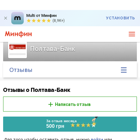
Multi от Минфин
УСТАНОВИТЬ
(8,9K+)
Полтава-Банк
Отзывы
Главная
Отзывы о Полтава-Банк
Банк в новостях
Написать отзыв
Курс валют в банке
За отзыв месяца
500 грн
Вопросы банку
Для того чтобы оставить отзыв, нужно
или
войти