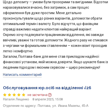
Щодо депозиту — умови були прозорими та вигідними. Відсотки
нараховувалися вчасно, без затримок, а сам процес
оформлення був дуже простим. Мене детально
проконсультували щодо різних варіантів, допомогли обрати
оптимальний термін і валюту. Було відчуття, що фахівцям
справді важливо надати клієнтові найкращий варіант.
Окремо хочу подякувати працівникам відділення, які завжди
ввічливі, уважні та готові допомогти. Жодного разу не стикався
з чергами чи формальним ставленням — кожен візит проходив
легко і комфортно.
Загалом, Полтава-банк для мене став прикладом надійної
фінансової установи, якій можна довіряти. Якщо шукаєте банк із
людяним підходом і якісним сервісом — щиро рекомендую!
Написать комментарий
Обслуговування юр.осіб на відділенні √26
не засчитана
Наталія Лещенко
8 апреля 2025, 15:08
Отделение по адресу:
Полтава, ул. Ивана Мазепы, 45-А