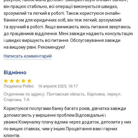
він працює стабільно, всі операції виконуються швидко,
зрозумілий та легкий в роботі. Також користуюся онлайн-
банкінгом для юридичних осіб, він теж легкий, зрозумілий
та зручний в роботі. Якщо виникають якісь питання звертаюсь
до працівників відділення. Мені завжди надають консультацію
і швидко вирішують всі питання. Обслуговування завжди
на вищому рівні. Рекомендую!
Написать комментарий
Відмінно
Людмила Ройко
16 апреля 2025, 16:17
Отделение по адресу:
Полтавская область, Карловка, переул.
Спартака, 7-А
Користуюся послугами банку багато років, дівчатка завжди
допомогають у вирішенні проблем.Відповідальні і
уважні.Комуналку плачу вдома через додаток, депозити у них
по вищих ставках, чим у інших.Процвітання вам і гарних
клієнтів.