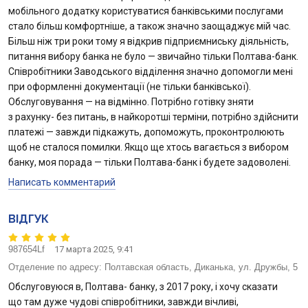
мобільного додатку користуватися банківськими послугами
стало більш комфортніше, а також значно заощаджує мій час.
Більш ніж три роки тому я відкрив підприємниську діяльність,
питання вибору банка не було — звичайно тільки Полтава-банк.
Співробітники Заводського відділення значно допомогли мені
при оформленні документації (не тільки банківської).
Обслуговування — на відмінно. Потрібно готівку зняти
з рахунку- без питань, в найкоротші терміни, потрібно здійснити
платежі — завжди підкажуть, допоможуть, проконтролюють
щоб не сталося помилки. Якщо ще хтось вагається з вибором
банку, моя порада — тільки Полтава-банк і будете задоволені.
Написать комментарий
ВІДГУК
987654Lf
17 марта 2025, 9:41
Отделение по адресу:
Полтавская область, Диканька, ул. Дружбы, 5
Обслуговуюся в, Полтава- банку, з 2017 року, і хочу сказати
що там дуже чудові співробітники, завжди вічливі,