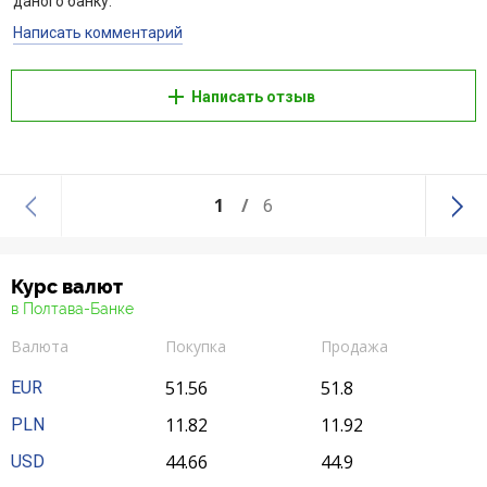
даного банку.
Написать комментарий
Написать отзыв
1
6
Курс валют
в Полтава-Банке
Валюта
Покупка
Продажа
51.56
51.8
EUR
11.82
11.92
PLN
44.66
44.9
USD