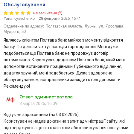
Обслуговування
не засчитана
Yana Kyslichenko
28 февраля 2025, 15:41
Отделение по адресу:
Полтавская область, Лубны, ул. Ярослава
Мудрого, 50
Являюсь клієнтом Полтава банк майже з моменту відкриття
банку. По депозитах тут завжди гарні відсотки. Мені дуже
подобається що Полтава банк не продовжує договір
автоматично. Користуюсь додатком Полтава банк, який мені
допомогли встановити працівники Лубенського відділення,
додаток зручний, мені подобається. Дуже задоволена
обслуговуванням, всі працівники завжди готові допомогти.
Рекомендую!
Ответ администратора
3 марта 2025, 16:09
Відгук не зарахований (на 03.03.2025).
Користувач не надав докази на запит адміністрації сайту, які
підтверджують, що він є клієнтом або користувався послугами