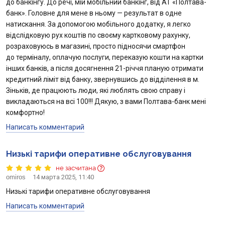
до банкінгу. До речі, мій мобільний банкінг, від АТ «Полтава-
банк». Головне для мене в ньому — результат в одне
натискання. За допомогою мобільного додатку, я легко
відслідковую рух коштів по своєму картковому рахунку,
розраховуюсь в магазині, просто підносячи смартфон
до терміналу, оплачую послуги, переказую кошти на картки
інших банків, а після досягнення 21-річчя планую отримати
кредитний ліміт від банку, звернувшись до відділення в м.
Зіньків, де працюють люди, які люблять свою справу і
викладаються на всі 100!!! Дякую, з вами Полтава-банк мені
комфортно!
Написать комментарий
Низькі тарифи оперативне обслуговування
не засчитана
omiros
14 марта 2025, 11:40
Низькі тарифи оперативне обслуговування
Написать комментарий