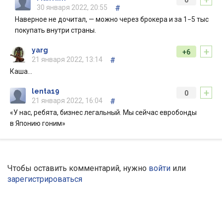
0
30 января 2022, 20:55
#
Наверное не дочитал, — можно через брокера и за 1−5 тыс
покупать внутри страны.
+
yarg
+6
21 января 2022, 13:14
#
Каша…
+
lenta19
0
21 января 2022, 16:04
#
«У нас, ребята, бизнес легальный. Мы сейчас евробонды
в Японию гоним»
Чтобы оставить комментарий, нужно
войти
или
зарегистрироваться