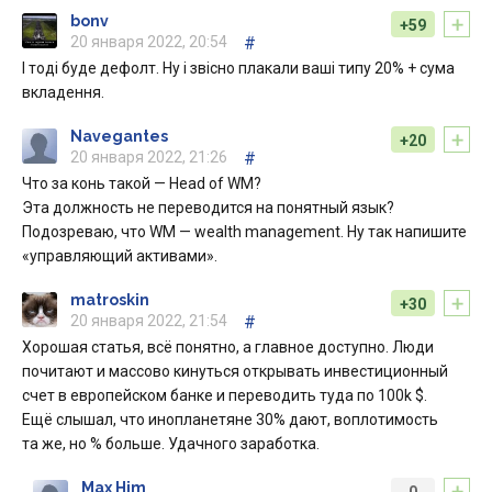
+
bonv
+59
20 января 2022, 20:54
#
І тоді буде дефолт. Ну і звісно плакали ваші типу 20% + сума
вкладення.
+
Navegantes
+20
20 января 2022, 21:26
#
Что за конь такой — Head of WM?
Эта должность не переводится на понятный язык?
Подозреваю, что WM — wealth management. Ну так напишите
«управляющий активами».
+
matroskin
+30
20 января 2022, 21:54
#
Хорошая статья, всё понятно, а главное доступно. Люди
почитают и массово кинуться открывать инвестиционный
счет в европейском банке и переводить туда по 100k $.
Ещё слышал, что инопланетяне 30% дают, воплотимость
та же, но % больше. Удачного заработка.
+
Max Him