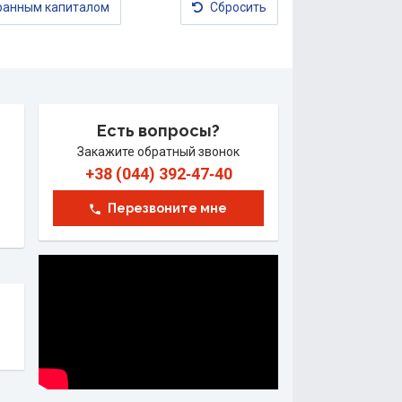
транным капиталом
Сбросить
Есть вопросы?
Закажите обратный звонок
+38 (044) 392‑47‑40
Перезвоните мне