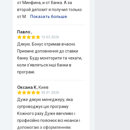
от Минфина, и от банка. А за
второй депозит я получил только
от М..
Показать больше
Павло ,
16.03.2026
Дякую. Бонус отримав вчасно.
Приємне доповнення до ставки
банку. Буду моніторити та чекати,
коли з'являться інші банки в
програмі.
Оксана К,
Киев
30.01.2026
Дуже дякую менеджеру, яка
супроводжує цю програму.
Кожного разу Дуже ввічливо і
професійно пояснює всі нюанси і
допомогаю з оформленням.