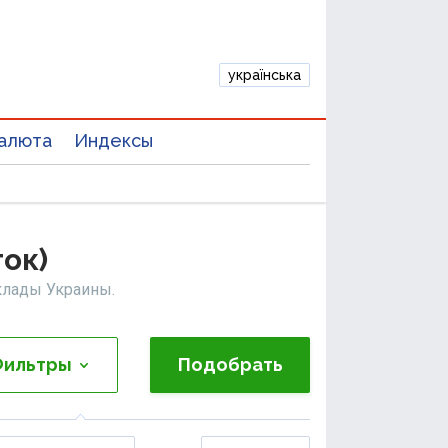
українська
алюта
Индексы
ок)
клады Украины.
ильтры
Подобрать