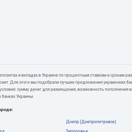
епозитах и вкладах в Украине по процентным ставкам и срокам р
озит. Для этого мы подобрали лучшие предложения украинских б
 условия: сумму денег для размещения, возможность пополнения 
в банках Украины.
ороде:
Днепр (Днепропетровск)
од
Запорожье