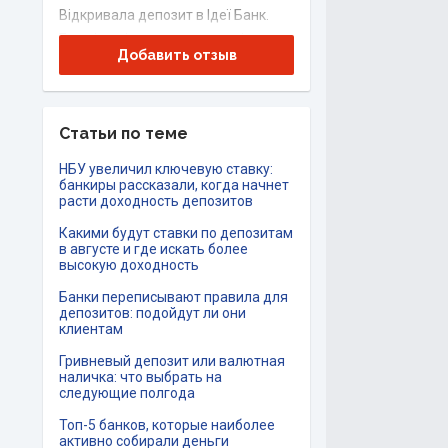
Відкривала депозит в Ідеї Банк.
Буду і далі користуватися ціє..
Добавить отзыв
Показать больше
Руслан,
22.12.2025
Статьи по теме
На жаль, умови акції суперечать
НБУ увеличил ключевую ставку:
одна іншій (принаймні це
банкиры рассказали, когда начнет
стосується О.Банку). З одного боку
расти доходность депозитов
в акції беруть участь депозити
Какими будут ставки по депозитам
клієнтів, які не мали вкладів у
в августе и где искать более
высокую доходность
банку протягом останніх 30 днів до
подання за..
Показать больше
Банки переписывают правила для
депозитов: подойдут ли они
клиентам
Геннадій,
Київ
Гривневый депозит или валютная
15.03.2025
наличка: что выбрать на
Відкрив депозит по програмі
следующие полгода
"Бонус до депозиту" .При цьому
Топ-5 банков, которые наиболее
крім бонусу виграв в розиграші
активно собирали деньги