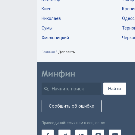
Киев
Кропи
Николаев
Одесс
Сумы
Терно
Хмельницкий
Черка
/
Главная
Депозиты
Найти
Сообщить об ошибке
Присоединяйтесь к нам в соц. сетях: