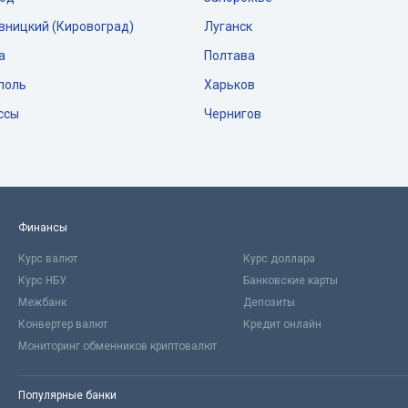
вницкий (Кировоград)
Луганск
а
Полтава
поль
Харьков
ссы
Чернигов
Финансы
Курс валют
Курс доллара
Курс НБУ
Банковские карты
Межбанк
Депозиты
Конвертер валют
Кредит онлайн
Мониторинг обменников криптовалют
Популярные банки