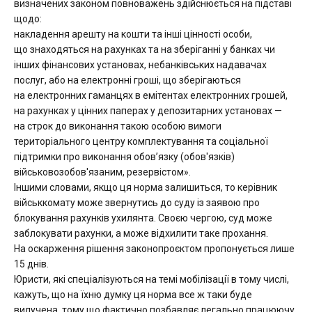
визначених законом повноважень здійснюється на підставі
щодо:
накладення арешту на кошти та інші цінності особи,
що знаходяться на рахунках та на зберіганні у банках чи
інших фінансових установах, небанківських надавачах
послуг, або на електронні гроші, що зберігаються
на електронних гаманцях в емітентах електронних грошей,
на рахунках у цінних паперах у депозитарних установах —
на строк до виконання такою особою вимоги
територіального центру комплектування та соціальної
підтримки про виконання обов’язку (обов'язків)
військовозобов'язаним, резервістом».
Іншими словами, якщо ця норма залишиться, то керівник
військкомату може звернутись до суду із заявою про
блокування рахунків ухилянта. Своєю чергою, суд може
заблокувати рахунки, а може відхилити таке прохання.
На оскарження рішення законопроєктом пропонується лише
15 днів.
Юристи, які спеціалізуються на темі мобілізації в тому числі,
кажуть, що на їхню думку ця норма все ж таки буде
вилучена, тому що фактично позбавляє легально працюючу