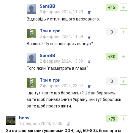
+
SamBB
+15
2 февраля 2024, 11:23
#
Відповідь у стилі нашого верховного,.
+
Три літри
0
2 февраля 2024, 11:59
#
Вашого? Путін знов щось ляпнув?
+
SamBB
+30
2 февраля 2024, 13:09
#
Того який ''пасматрэть в глаза''
+
Три літри
0
2 февраля 2024, 23:07
#
І де тут «за те що боролись»? Це ви боролись
за те щоб привласнити Україну, ми тут боролись
за те щоб просто жити.
+
bonv
+75
1 февраля 2024, 10:36
#
За останніми опитуваннями ООН, від 60−80% біженців із