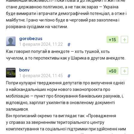
найменшій можливості? Поки повага до людини і її життя не
стане державною політикою, а не так як зараз — Україна
буде вимирати і втрачати демографічний потенціал, а отже і
майбутнє. І рано чи пізно буде в черговий раз захоплена і
розірвана сусідами на частини.
+
gorobezus
+15
1 февраля 2024, 11:22
#
Как говорил попугай в анекдоте — хоть тушкой, хоть
чучелом, а то перспективы как у Шарика в другом анекдоте.
+
bonv
+50
1 февраля 2024, 11:45
#
Попри кулуарні твердження депутатів про вилучення однієї
з найскандальніших норм нового законопроєкта про
мобілізацію — пункт про блокування банківських рахунків, і,
відповідно, зарплат ухилянтів в оновленому документі
залишився.
Він прописаний окремо та виглядає так: «Провадження
у справах за зверненням територіального центру
комплектування та соціальної підтримки при здійсненні ним