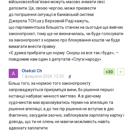
військовозобов'язані можуть масово знімати свої
депозити. Це, своєю чергою, може призвести
до погіршення ситуації в банківській системі.
Джерела ТСН.ua у Верховній Раді кажуть,
що парламентська більшість станом на сьогодні ще вивчає
законопроєкт, тому ще не визначилась, чи буде голосувати
за законопроєкт з нормою про блокування коштів чи буде
вимагати внести правку.
«Є думка прибрати цю норму. Скоріш за все так і буде», —
повідомив нам один з депутатів «Слуги народу».
+
Oleksii Ch
+30
1 февраля 2024, 12:50
#
Більш того, за нормою того законопроекту
запроваджується призумпція вини, бо рішення першої
інстанції набуває чинності миттево. А в діючому
судочинстві має враховуватись термін на апеляцію та
рішення апеляції, а до тих пір рішення не вступає в дію.
Фактично, засудили заочно, заблокували зарплатну картку і
доводь, що ти не олень не маючи можливість навіть
адвокату заплатити.