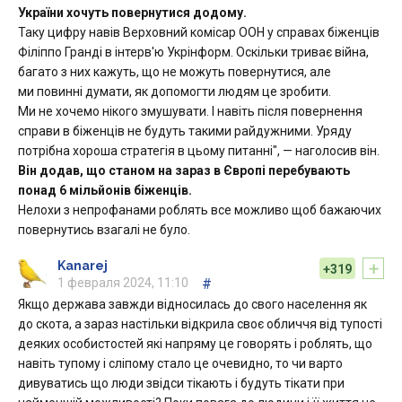
України хочуть повернутися додому.
Таку цифру навів Верховний комісар ООН у справах біженців
Філіппо Гранді в інтерв'ю Укрінформ. Оскільки триває війна,
багато з них кажуть, що не можуть повернутися, але
ми повинні думати, як допомогти людям це зробити.
Ми не хочемо нікого змушувати. І навіть після повернення
справи в біженців не будуть такими райдужними. Уряду
потрібна хороша стратегія в цьому питанні", — наголосив він.
Він додав, що станом на зараз в Європі перебувають
понад 6 мільйонів біженців.
Нелохи з непрофанами роблять все можливо щоб бажаючих
повернутись взагалі не було.
+
Kanarej
+319
1 февраля 2024, 11:10
#
Якщо держава завжди відносилась до свого населення як
до скота, а зараз настільки відкрила своє обличчя від тупості
деяких особистостей які напряму це говорять і роблять, що
навіть тупому і сліпому стало це очевидно, то чи варто
дивуватись що люди звідси тікають і будуть тікати при