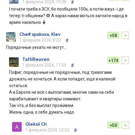
1 февраля 2024, 19:38
#
І почати треба з ЗСУ, бо пообіцяли 100к, а потім вжух -і де
тепер ті обіцянки? 🙈 А зараз намагаються загнати народ в
армію насильно 🤷
+
Cheff spakuxa, Kiev
+58
1 февраля 2024, 8:23
#
Порядочные уехать не могут…
+
TattiReuven
+174
1 февраля 2024, 11:54
#
Пофиг, порядочные не порядочные, под тревогами
дрожать не хочеться. А если попадет, ещё и калекой
остаться.
А в Европе не все с выплатами, многие сами на себя
зарабатывают и квартиры снимают.
Так что, и без выплат проживем.
Жизнь одна, о себе думать надо.
+
Oleksii Ch
+50
1 февраля 2024, 12:52
#