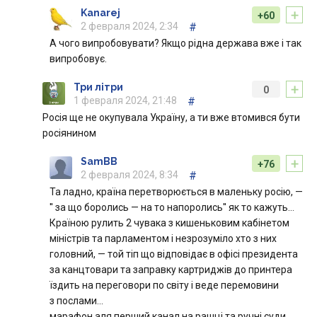
+
Kanarej
+60
2 февраля 2024, 2:34
#
А чого випробовувати? Якщо рідна держава вже і так
випробовує.
+
Три літри
0
1 февраля 2024, 21:48
#
Росія ще не окупувала Україну, а ти вже втомився бути
росіянином
+
SamBB
+76
2 февраля 2024, 8:34
#
Та ладно, країна перетворюється в маленьку росію, —
'' за що боролись — на то напоролись'' як то кажуть…
Країною рулить 2 чувака з кишеньковим кабінетом
міністрів та парламентом і незрозуміло хто з них
головний, — той тіп що відповідає в офісі президента
за канцтовари та заправку картриджів до принтера
їздить на переговори по світу і веде перемовини
з послами…
марафон аля перший канал на рашці та ручні суди