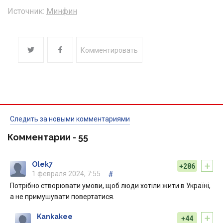
Источник:
Минфин
Комментировать
Следить за новыми комментариями
Комментарии -
55
+
Olek7
+286
1 февраля 2024, 7:55
#
Потрібно створювати умови, щоб люди хотіли жити в Україні,
а не примушувати повертатися.
+
Kankakee
+44