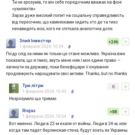
Ти не зрозумів, то він себе порядочним вважає на фоні
«ухилянтів»
Зараз дуже високий попит на соціальну справедливість
від пересічних, що камінюками сидять хто де та тихо
ненавидять всіх, кого не спіткала аналогічна доля.
+
Злий Інвестор
+246
1 февраля 2024, 10:34
#
Поїду слід за ними як тільки це стане можливо. Україна вже
показала, що я гімно, звуть мене ніяк і моє єдине право —
загинути за державу, поки бенефіціари її існування
продовжують нарощувати свої активи. Thanks, but no thanks.
+
Три літри
0
1 февраля 2024, 10:43
#
Незрозуміло що тримає.
+
Riojas
+88
1 февраля 2024, 10:54
#
Вот именно. Люди в 22-м ехали от войны. Люди в 24-м, или
когда там падет берлинская стена, будут ехать из Украины.