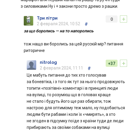
з силовиками.Ну і + закони просто дремо з рашки.
+
Три літри
0
2 февраля 2024, 10:52
#
за що боролись — на то напоролись
тож нащо ви боролись за цей русскій мір? питання
риторичне
+
nitrolog
+37
2 февраля 2024, 11:11
#
Це мабуть питання до тих хто голосував
за боневтіка, і з того як тут за нього продовжують
топити «позітівні» коментарі і в принципі люди
на вулиці, то розумієш що в головах краще
не стало і будуть його ще раз обирати, тож
настрою для оптимізму теж мало, ну подобається
людям бути рабами і коли їх «чмирять», а хто
не згоден в підсумку поїде з країни туди де люди
прибирають за своїми собаками на вулиці