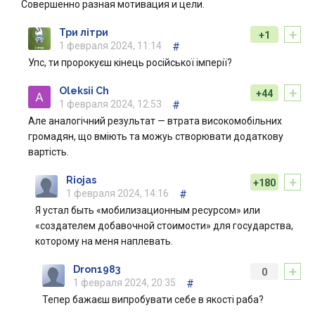
Совершенно разная мотивация и цели.
+
Три літри
+1
1 февраля 2024, 11:14
#
Упс, ти пророкуєш кінець російської імперії?
+
Oleksii Ch
+44
1 февраля 2024, 12:53
#
Але аналогічний результат — втрата високомобільних
громадян, що вміють та можуь створювати додаткову
вартість.
+
Riojas
+180
1 февраля 2024, 14:16
#
Я устал быть «мобилизационным ресурсом» или
«создателем добавочной стоимости» для государства,
которому на меня наплевать.
+
Dron1983
0
1 февраля 2024, 20:35
#
Тепер бажаєш випробувати себе в якості раба?