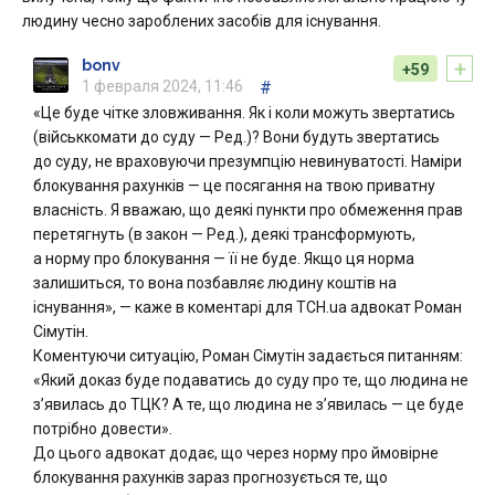
людину чесно зароблених засобів для існування.
+
bonv
+59
1 февраля 2024, 11:46
#
«Це буде чітке зловживання. Як і коли можуть звертатись
(військкомати до суду — Ред.)? Вони будуть звертатись
до суду, не враховуючи презумпцію невинуватості. Наміри
блокування рахунків — це посягання на твою приватну
власність. Я вважаю, що деякі пункти про обмеження прав
перетягнуть (в закон — Ред.), деякі трансформують,
а норму про блокування — її не буде. Якщо ця норма
залишиться, то вона позбавляє людину коштів на
існування», — каже в коментарі для ТСН.ua адвокат Роман
Сімутін.
Коментуючи ситуацію, Роман Сімутін задається питанням:
«Який доказ буде подаватись до суду про те, що людина не
з’явилась до ТЦК? А те, що людина не з’явилась — це буде
потрібно довести».
До цього адвокат додає, що через норму про ймовірне
блокування рахунків зараз прогнозується те, що