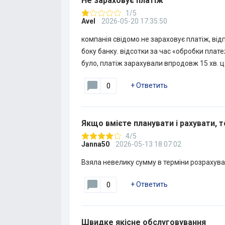
Не зараховує платіж
1/5
Avel
2026-05-20 17:35:50
компанія свідомо не зараховує платіж, ві
боку банку. відсотки за час «обробки плат
було, платіж зарахували впродовж 15 хв. 
+
Ответить
0
Якщо вмієте планувати і рахувати, 
4/5
Janna50
2026-05-13 18:07:02
Взяла невелику сумму в терміни розрахува
+
Ответить
0
Швидке якісне обслуговування