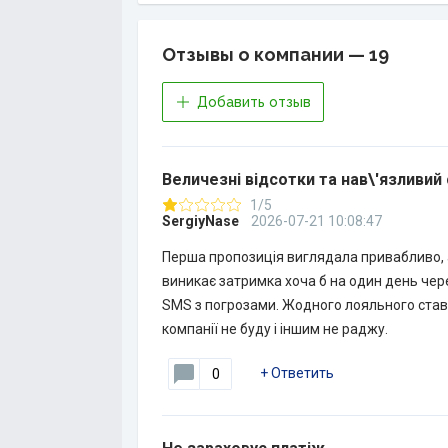
Отзывы о компании — 19
Добавить отзыв
Величезні відсотки та нав\'язливий 
1/5
SergiyNase
2026-07-21 10:08:47
Перша пропозиція виглядала привабливо, а
виникає затримка хоча б на один день чере
SMS з погрозами. Жодного лояльного ставл
компанії не буду і іншим не раджу.
+
Ответить
0