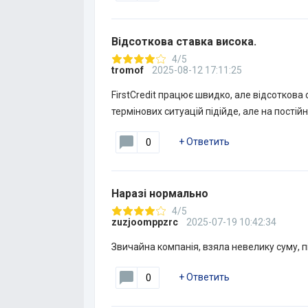
Відсоткова ставка висока.
4/5
tromof
2025-08-12 17:11:25
FirstCredit працює швидко, але відсоткова
термінових ситуацій підійде, але на пості
+
Ответить
0
Наразі нормально
4/5
zuzjoomppzrc
2025-07-19 10:42:34
Звичайна компанія, взяла невелику суму, 
+
Ответить
0