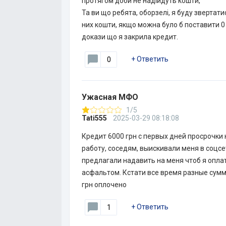
протягом доби не надійдуть кошти,
Та ви що ребята, оборзелі, я буду звертатис
них кошти, якщо можна було б поставити 0 п
докази що я закрила кредит.
+
Ответить
0
Ужасная МФО
1/5
Tati555
2025-03-29 08:18:08
Кредит 6000 грн с первых дней просрочки
работу, соседям, выискивали меня в соцсе
предлагали надавить на меня чтоб я опла
асфальтом. Кстати все время разные сумм
грн оплочено
+
Ответить
1