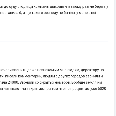
я до суду, люди ця компанія шахраїв ні в якому разі не беріть у
оставила б, я ще такого розводу не бачіла, у мене є всі
 начали звонить даже незнакомым мне людям, директору на
ти, писали комментарии, людям с других городов звонили и
тила 24000. Звонили со скрытых номеров. Вообще земля им
ы называют на закрытие, при том что по процентам уже 5020