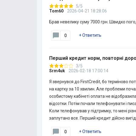
5/5
Tom60
2026-04-21 18:28:06
Брав невелику суму 7000 грн. Швидко пого
+
Ответить
0
Перший кредит норм, повторні доро
3/5
Srm4uk
2026-02-18 17:00:14
Я звернувся до FirstCredit, бо терміново п
на картку за 10 хвилин. Але проблеми поча
особистому кабінеті оплата не відобразила
відсотки. Потім почали телефонувати і пис
Коли телефонував у підтримку, то мені різ
заплутано все. Перший кредит дійсно вигі
+
Ответить
0