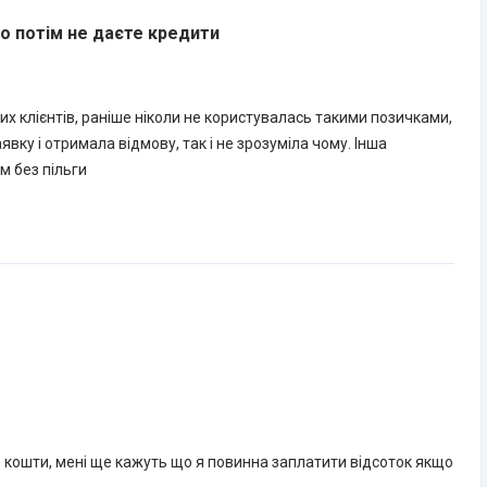
що потім не даєте кредити
х клієнтів, раніше ніколи не користувалась такими позичками,
вку і отримала відмову, так і не зрозуміла чому. Інша
м без пільги
о кошти, мені ще кажуть що я повинна заплатити відсоток якщо