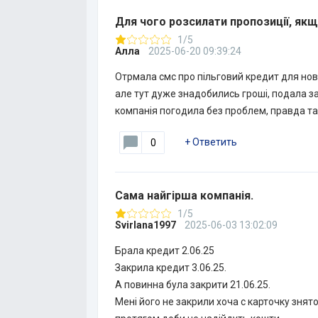
Для чого розсилати пропозиції, як
1/5
Алла
2025-06-20 09:39:24
Отрмала смс про пільговий кредит для нови
але тут дуже знадобились гроші, подала зая
компанія погодила без проблем, правда та
+
Ответить
0
Сама найгірша компанія.
1/5
Svirlana1997
2025-06-03 13:02:09
Брала кредит 2.06.25
Закрила кредит 3.06.25.
А повинна була закрити 21.06.25.
Мені його не закрили хоча с карточку знят