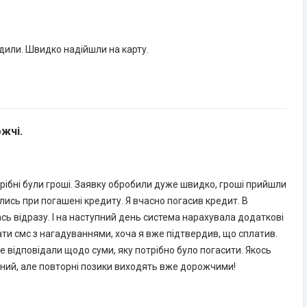
дили. Швидко надійшли на карту.
жчі.
отрібні були гроші. Заявку обробили дуже швидко, гроші прийшли
лись при погашені кредиту. Я вчасно погасив кредит. В
сь відразу. І на наступний день система нарахувала додаткові
ати смс з нагадуваннями, хоча я вже підтвердив, що сплатив.
не відповідали щодо суми, яку потрібно було погасити. Якось
дний, але повторні позики виходять вже дорожчими!