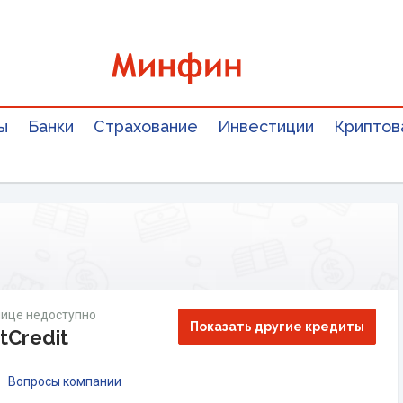
ы
Банки
Страхование
Инвестиции
Криптов
ице недоступно
Показать другие кредиты
tCredit
Вопросы компании