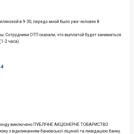
лянской в 9-30, передо мной было уже человек 8
вы. Сотрудники ОТП сказали, что выплатой будет заниматься
1-2 часа).
14
ів Фонду виключено ПУБЛІЧНЕ АКЦІОНЕРНЕ ТОВАРИСТВО
 з відкликанням банківської ліцензії та ліквідацією банку.