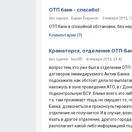
ОТП банк - спасибо!
без оценки
Баран Баранов
9 января 2015, 1
ОТП банк в спокойной обстановке, без нер
Комментарии (9)
Краматорск, отделение ОТП-Ба
без оценки
bios95
8 января 2015, 23:42
вопрос тем, кто уже был в отделении ОТП
договоров ликвидируемого Актив-Банка.
подскажите, как обстоят дела по выплатам 
нахожусь в зоне проведения АТО, в г.До
подконтрольную ВСУ. ближе всего это ли
т.к. там проживает тёща, но смущает то, 
Банка. дозвониться и проконсультировать
отделение не получается. И в случае, во
ехать в другое отделение, другого города
располагает какой-либо информацией по