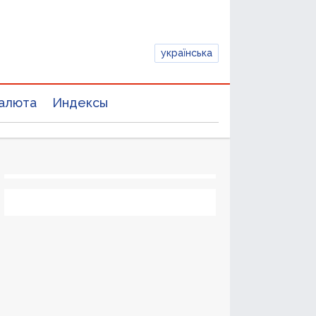
українська
алюта
Индексы