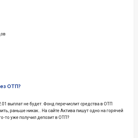
дов
рез ОТП?
.01 выплат не будет. Фонд перечислит средства в ОТП
учить, раньше никак… На сайте Актива пишут одно на горячей
то-то уже получил депозит в ОТП?