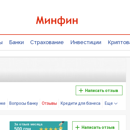
ы
Банки
Страхование
Инвестиции
Криптов
Написать отзыв
нке
Вопросы банку
Отзывы
Кредити для бізнеса
Еще
За отзыв месяца
Написать отзыв
500 грн