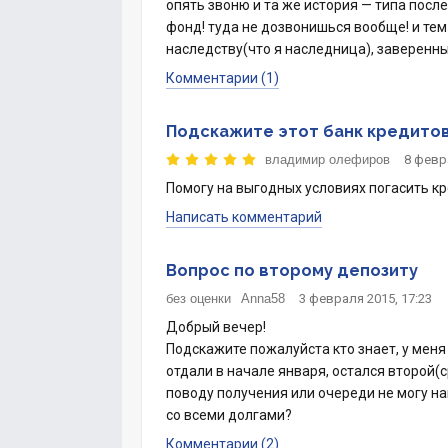
опять звоню и та же история — типа после 
фонд! туда не дозвонишься вообще! и те
наследству(что я наследница), заверенны
Комментарии (1)
Подскажите этот банк кредито
владимир олефиров
8 февр
Помогу на выгодных условиях погасить кре
Написать комментарий
Вопрос по второму депозиту
без оценки
Anna58
3 февраля 2015, 17:23
Добрый вечер!
Подскажите пожалуйста кто знает, у меня
отдали в начале января, остался второй(с
поводу получения или очереди не могу на
со всеми долгами?
Комментарии (2)