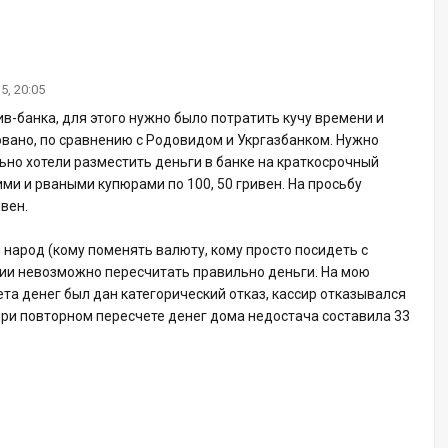
5, 20:05
ив-банка, для этого нужно было потратить кучу времени и
овано, по сравнению с Родовидом и Укргазбанком. Нужно
ьно хотели разместить деньги в банке на краткосрочный
ми и рваными купюрами по 100, 50 гривен. На просьбу
вен.
 народ (кому поменять валюту, кому просто посидеть с
ации невозможно пересчитать правильно деньги. На мою
та денег был дан категорический отказ, кассир отказывался
при повторном пересчете денег дома недостача составила 33