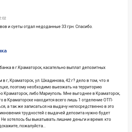
2:02
вов и суеты отдал недоданные 33 грн. Спасибо.
нка
-банка в г.Краматорск, касательно выплат депозитных
в г, Краматорск, ул. Шкадинова, 42 г? дело в том, что я
нецке, поэтому необходимо выезжать на территорию
бо Краматорск, либо Мариуполь. Мне выгоднее в Краматорск,
что в Краматорске находится всего лишь 1 отделение ОТП-
ся, а так же записаться на выдачу непосредственно в это
зникновения трудностей с выдачей депозита нужно будет
. Не хотелось бы выкатывать лишние деньги и время. кто
дскажите, пожалуйста…