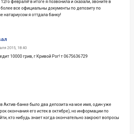
12го февраля! в итоге я позвонила и сказали, звоните в
м более все официальны документы по депозиту по
е натариусом я оттдала банку!
вал
аля 2015, 18:40
дит 10000 грив, г Кривой Рог! т 0675636729
 в Актив-банке было два депозита на мое имя, один уже
рок окончания его истек в октябре), но информации по
йти, кто нибудь знает когда окончательно закроют вопросы