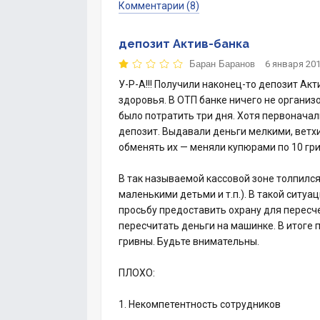
Комментарии (8)
депозит Актив-банка
Баран Баранов
6 января 201
У-Р-А!!! Получили наконец-то депозит Акт
здоровья. В ОТП банке ничего не организ
было потратить три дня. Хотя первоначал
депозит. Выдавали деньги мелкими, ветхи
обменять их — меняли купюрами по 10 гри
В так называемой кассовой зоне толпился
маленькими детьми и т.п.). В такой ситу
просьбу предоставить охрану для пересче
пересчитать деньги на машинке. В итоге 
гривны. Будьте внимательны.
ПЛОХО:
1. Некомпетентность сотрудников