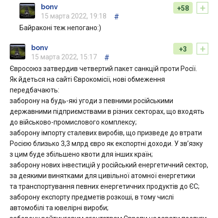
+
bonv
+58
15 марта 2022, 19:18
#
Байраконі теж непогано:)
+
bonv
+3
15 марта 2022, 15:17
#
Євросоюз затвердив четвертий пакет санкцій проти Росії.
Як йдеться на сайті Єврокомісії, нові обмеження
передбачають:
заборону на будь-які угоди з певними російськими
державними підприємствами в різних секторах, що входять
до військово-промислового комплексу;
заборону імпорту сталевих виробів, що призведе до втрати
Росією близько 3,3 млрд євро як експортні доходи. У зв’язку
з цим буде збільшено квоти для інших країн;
заборону нових інвестицій у російський енергетичний сектор,
за деякими винятками для цивільної атомної енергетики
та транспортування певних енергетичних продуктів до ЄС;
заборону експорту предметів розкоші, в тому числі
автомобілі та ювелірні вироби;