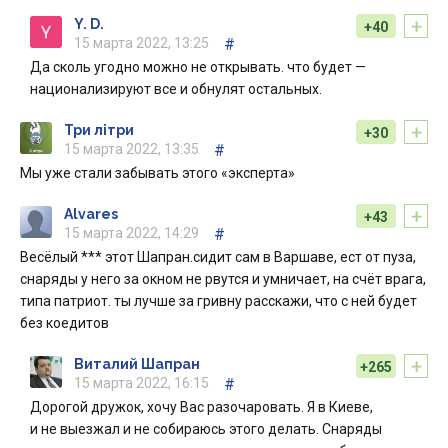
+
Y. D.
+40
15 марта 2022, 13:25
#
Да сколь угодно можно не открывать. что будет —
национализируют все и обнулят остальных.
+
Три літри
+30
15 марта 2022, 13:35
#
Мы уже стали забывать этого «эксперта»
+
Alvares
+43
15 марта 2022, 14:29
#
Весёлый *** этот Шапран.сидит сам в Варшаве, ест от пуза,
снаряды у него за окном не рвутся и умничает, на счёт врага,
типа патриот. ты лучше за гривну расскажи, что с ней будет
без коедитов
+
Виталий Шапран
+265
15 марта 2022, 16:15
#
Дорогой дружок, хочу Вас разочаровать. Я в Киеве,
и не выезжал и не собираюсь этого делать. Снаряды