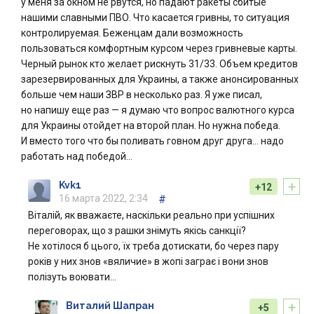
у меня за окном не рвутся, но падают ракеты сбитые
нашими славными ПВО. Что касается гривны, то ситуация
контролируемая. Беженцам дали возможность
пользоваться комфортным курсом через гривневые карты.
Черный рынок кто желает рискнуть 31/33. Объем кредитов
зарезервированных для Украины, а также анонсированных
больше чем наши ЗВР в несколько раз. Я уже писал,
но напишу еще раз — я думаю что вопрос валютного курса
для Украины отойдет на второй план. Но нужна победа.
И вместо того что бы поливать говном друг друга… надо
работать над победой…
+
Kvk1
+12
16 марта 2022, 2:34
#
Віталій, як вважаєте, наскільки реально при успішних
переговорах, що з рашки знімуть якісь санкції?
Не хотілося б цього, їх треба дотискати, бо через пару
років у них знов «вяличие» в жопі заграє і вони знов
полізуть воювати…
+
Виталий Шапран
+5