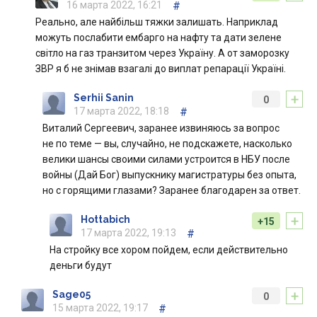
16 марта 2022, 16:21
#
Реально, але найбільш тяжки залишать. Наприклад
можуть послабити ембарго на нафту та дати зелене
світло на газ транзитом через Україну. А от заморозку
ЗВР я б не знімав взагалі до виплат репарації Україні.
+
Serhii Sanin
0
17 марта 2022, 18:18
#
Виталий Сергеевич, заранее извиняюсь за вопрос
не по теме — вы, случайно, не подскажете, насколько
велики шансы своими силами устроится в НБУ после
войны (Дай Бог) выпускнику магистратуры без опыта,
но с горящими глазами? Заранее благодарен за ответ.
+
Hottabich
+15
17 марта 2022, 19:13
#
На стройку все хором пойдем, если действительно
деньги будут
+
Sage05
0
15 марта 2022, 19:17
#