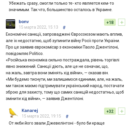
Убежать сразу, смогли только те- кто является кем-то
значимым. Так что, большинство осталось в Украине.
+
bonv
+18
15 марта 2022, 15:13
#
Економічні санкції, запроваджені Євросоюзом мають вплив,
але їх недостатню, щоб зупинити війну Росії проти України.
Про це заявив єврокомісар з економіки Паоло Джентілоні,
повідомляє Politico.
«Російська економіка сильно постраждала, рівень торгівлі
явно знижений. Санкції діють, але це не означає, що,
на жаль, завтра вони змінять хід війни», — сказав він.
«Ми будемо тиснути, ми залишимося єдиними, але, на жаль,
ми також маємо підтримувати український народ, постачати
зброю для захисту, тому що самих санкцій недостатньо, щоб
змінити хід війни», — заявив Джентілоні.
+
Kanarej
+32
15 марта 2022, 19:15
#
От якби його звали Джевелінтоні - було би краще