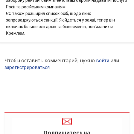
заборону рейтинговим агентствам Європи надавати послуги
Росії та російським компаніям.
ЄС також розширив список осіб, щодо яких
запроваджуються санкції. Як йдеться у заяві, тепер він
включає більше олігархів та бізнесменів, пов’язаних із
Кремлем.
Чтобы оставить комментарий, нужно
или
войти
зарегистрироваться
Подпишитесь на