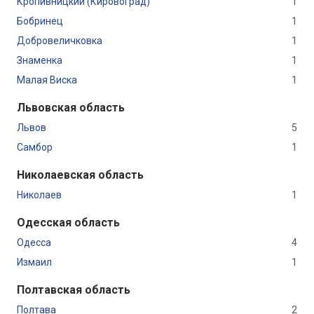
Кропивницкий (Кировоград)
1
Бобринец
1
Добровеличковка
1
Знаменка
1
Малая Виска
1
Львовская область
Львов
5
Самбор
1
Николаевская область
Николаев
1
Одесская область
Одесса
4
Измаил
1
Полтавская область
Полтава
2