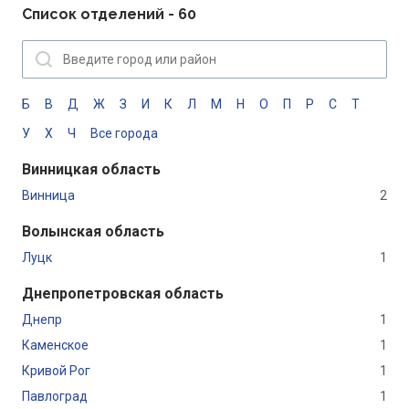
Список отделений - 60
Б
В
Д
Ж
З
И
К
Л
М
Н
О
П
Р
С
Т
У
Х
Ч
Все города
Винницкая область
Винница
2
Волынская область
Луцк
1
Днепропетровская область
Днепр
1
Каменское
1
Кривой Рог
1
Павлоград
1