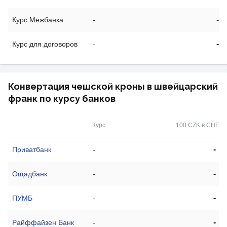
-
Курс Межбанка
-
-
Курс для договоров
-
Конвертация чешской кроны в швейцарский
франк по курсу банков
Курс
100 CZK в CHF
-
Приватбанк
-
-
Ощадбанк
-
-
ПУМБ
-
-
Райффайзен Банк
-