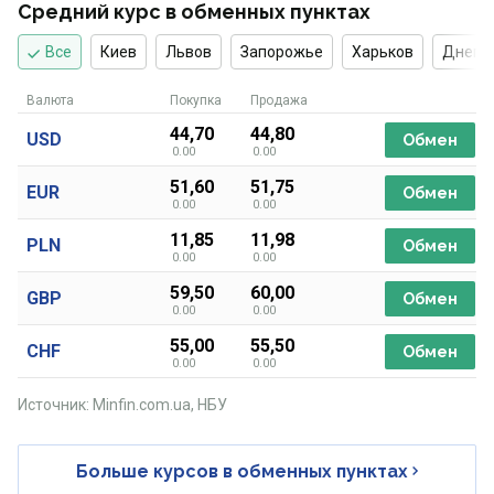
Средний курс в обменных пунктах
Все
Киев
Львов
Запорожье
Харьков
Днепр
Валюта
Покупка
Продажа
44,70
44,80
USD
Обмен
0.00
0.00
51,60
51,75
EUR
Обмен
0.00
0.00
11,85
11,98
PLN
Обмен
0.00
0.00
59,50
60,00
GBP
Обмен
0.00
0.00
55,00
55,50
CHF
Обмен
0.00
0.00
Источник: Minfin.com.ua, НБУ
Больше курсов в обменных пунктах