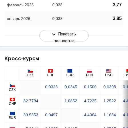
3,77
февраль 2026
0,038
3,85
январь 2026
0,038
Показать
полностью
Кросс-курсы
CZK
CHF
EUR
PLN
USD
B
0.0323
0.0345
0.1500
0.0398
0.
CZK
32.7794
1.0852
4.7225
1.2522
4.
CHF
30.5853
0.9497
4.4064
1.1684
4.
EUR