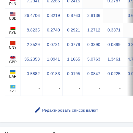
7.2941
0.2265
0.2415
0.2787
0.
PLN
26.4706
0.8219
0.8763
3.8136
3.
USD
8.8235
0.2740
0.2921
1.2712
0.3371
BYN
2.3529
0.0731
0.0779
0.3390
0.0899
0.
CNY
35.2353
1.0941
1.1665
5.0763
1.3461
4.
GBP
0.5882
0.0183
0.0195
0.0847
0.0225
0.
UAH
-
-
-
-
-
KZT
Редактировать список валют