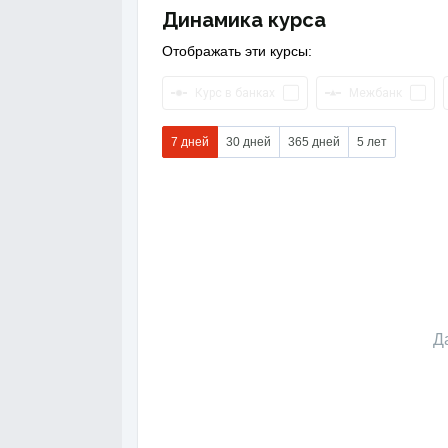
Динамика курса
Отображать эти курсы:
Курс в банках
Межбанк
7 дней
30 дней
365 дней
5 лет
Д