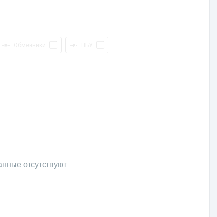
Обменники
НБУ
анные отсутствуют