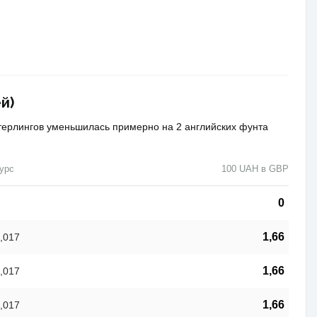
й)
стерлингов уменьшилась примерно на 2 английских фунта
урс
100 UAH в GBP
0
1,66
,017
1,66
,017
1,66
,017