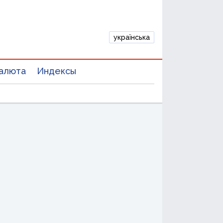
українська
алюта
Индексы