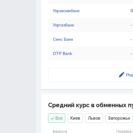
Укрэксимбанк
0
Укргазбанк
-
Сенс Банк
-
OTP Bank
-
Ред
Средний курс в обменных п
Все
Киев
Львов
Запорожье
Валюта
Покупка