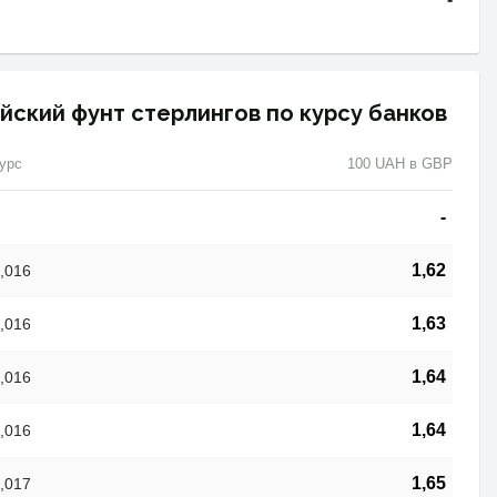
йский фунт стерлингов по курсу банков
урс
100 UAH в GBP
-
1,62
,016
1,63
,016
1,64
,016
1,64
,016
1,65
,017