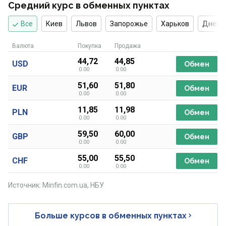
Средний курс в обменных пунктах
Все
Киев
Львов
Запорожье
Харьков
Днепр
Валюта
Покупка
Продажа
44,72
44,85
USD
Обмен
0.00
0.00
51,60
51,80
EUR
Обмен
0.00
0.00
11,85
11,98
PLN
Обмен
0.00
0.00
59,50
60,00
GBP
Обмен
0.00
0.00
55,00
55,50
CHF
Обмен
0.00
0.00
Источник: Minfin.com.ua, НБУ
Больше курсов в обменных пунктах