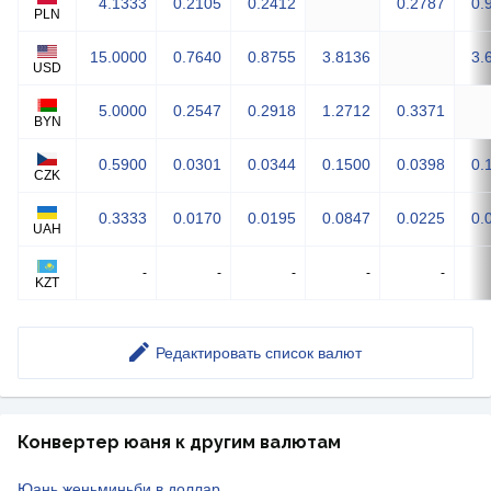
4.1333
0.2105
0.2412
0.2787
0.
PLN
15.0000
0.7640
0.8755
3.8136
3.
USD
5.0000
0.2547
0.2918
1.2712
0.3371
BYN
0.5900
0.0301
0.0344
0.1500
0.0398
0.
CZK
0.3333
0.0170
0.0195
0.0847
0.0225
0.
UAH
-
-
-
-
-
KZT
Редактировать список валют
Конвертер юаня к другим валютам
Юань женьминьби в доллар