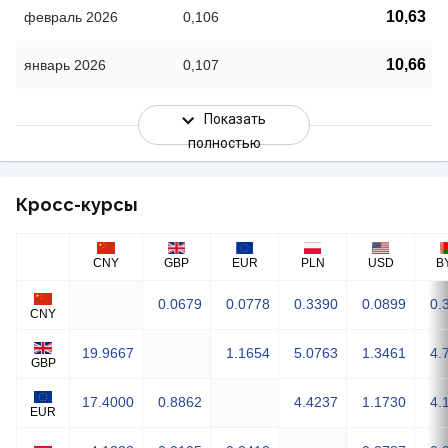
10,63
февраль 2026
0,106
10,66
январь 2026
0,107
Показать
полностью
Кросс-курсы
CNY
GBP
EUR
PLN
USD
B
0.0679
0.0778
0.3390
0.0899
0.
CNY
19.9667
1.1654
5.0763
1.3461
4.
GBP
17.4000
0.8862
4.4237
1.1730
4.
EUR