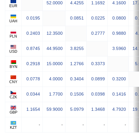
52.0000
4.4255
1.1692
4.1600
17
EUR
0.0195
0.0851
0.0225
0.0800
0
UAH
0.2403
12.3500
0.2777
0.9880
4
PLN
0.8745
44.9500
3.8255
3.5960
14
USD
0.2918
15.0000
1.2766
0.3373
5
BYN
0.0778
4.0000
0.3404
0.0899
0.3200
CNY
0.0344
1.7700
0.1506
0.0398
0.1416
0
CZK
1.1654
59.9000
5.0979
1.3468
4.7920
19
GBP
-
-
-
-
-
KZT