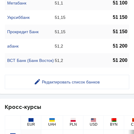
51 100
Метабанк
51,1
51 150
Укрсиббанк
51,15
51 150
Прокредит Банк
51,15
51 200
абанк
51,2
51 200
ВСТ Банк (Банк Восток)
51,2
Редактировать список банков
Кросс-курсы
EUR
UAH
PLN
USD
BYN
C