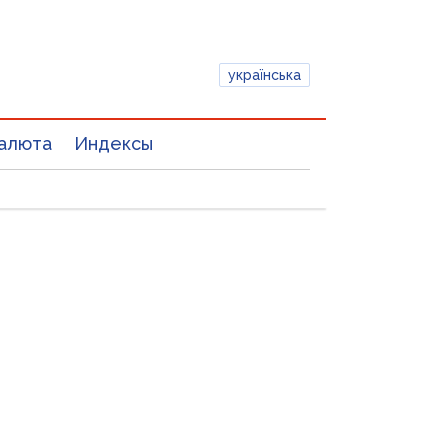
українська
алюта
Индексы