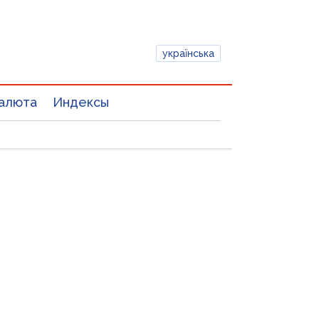
українська
алюта
Индексы