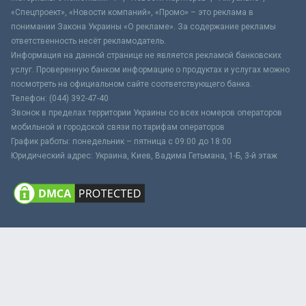
«Спецпроект», «Новости компаний», «Промо» – это реклама в
понимании Закона Украины «О рекламе». За содержание рекламы
ответственность несёт рекламодатель.
Информация на данной странице не является рекламой банковских
услуг. Проверенную банком информацию о продуктах и услугах можно
посмотреть на официальном сайте соответствующего банка.
Телефон: (044) 392-47-40
Звонок в пределах территории Украины со всех номеров операторов
мобильной и городской связи по тарифам операторов
График работы: понедельник – пятница с 09:00 до 18:00
Юридический адрес: Украина, Киев, Вадима Гетьмана, 1-Б, 3-й этаж