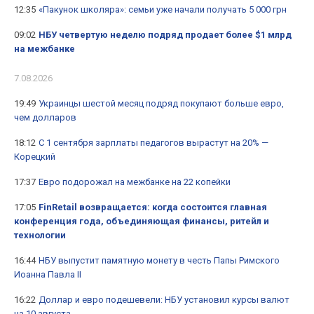
12:35
«Пакунок школяра»: семьи уже начали получать 5 000 грн
09:02
НБУ четвертую неделю подряд продает более $1 млрд
на межбанке
7.08.2026
19:49
Украинцы шестой месяц подряд покупают больше евро,
чем долларов
18:12
С 1 сентября зарплаты педагогов вырастут на 20% —
Корецкий
17:37
Евро подорожал на межбанке на 22 копейки
17:05
FinRetail возвращается: когда состоится главная
конференция года, объединяющая финансы, ритейл и
технологии
16:44
НБУ выпустит памятную монету в честь Папы Римского
Иоанна Павла II
16:22
Доллар и евро подешевели: НБУ установил курсы валют
на 10 августа