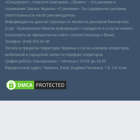
«Спецпроект», «Новости компаний», «Промо» – это реклама в
понимании Закона Украины «О рекламе». За содержание рекламы
ответственность несёт рекламодатель.
Информация на данной странице не является рекламой банковских
услуг. Проверенную банком информацию о продуктах и услугах можно
посмотреть на официальном сайте соответствующего банка.
Телефон: (044) 392-47-40
Звонок в пределах территории Украины со всех номеров операторов
мобильной и городской связи по тарифам операторов
График работы: понедельник – пятница с 09:00 до 18:00
Юридический адрес: Украина, Киев, Вадима Гетьмана, 1-Б, 3-й этаж