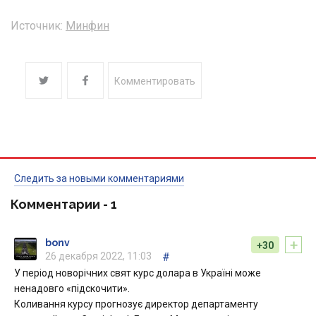
Источник:
Минфин
Комментировать
Следить за новыми комментариями
Комментарии -
1
+
bonv
+30
26 декабря 2022, 11:03
#
У період новорічних свят курс долара в Україні може
ненадовго «підскочити».
Коливання курсу прогнозує директор департаменту