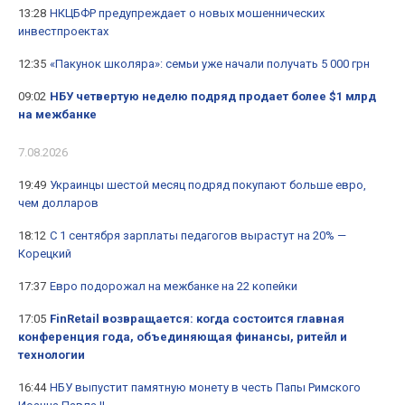
13:28
НКЦБФР предупреждает о новых мошеннических
инвестпроектах
12:35
«Пакунок школяра»: семьи уже начали получать 5 000 грн
09:02
НБУ четвертую неделю подряд продает более $1 млрд
на межбанке
7.08.2026
19:49
Украинцы шестой месяц подряд покупают больше евро,
чем долларов
18:12
С 1 сентября зарплаты педагогов вырастут на 20% —
Корецкий
17:37
Евро подорожал на межбанке на 22 копейки
17:05
FinRetail возвращается: когда состоится главная
конференция года, объединяющая финансы, ритейл и
технологии
16:44
НБУ выпустит памятную монету в честь Папы Римского