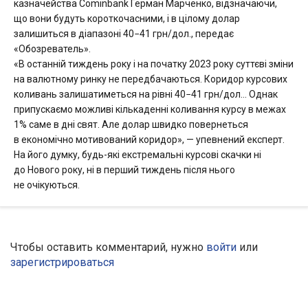
казначейства Cominbank Герман Марченко, відзначаючи,
що вони будуть короткочасними, і в цілому долар
залишиться в діапазоні 40−41 грн/дол., передає
«Обозреватель».
«В останній тиждень року і на початку 2023 року суттєві зміни
на валютному ринку не передбачаються. Коридор курсових
коливань залишатиметься на рівні 40−41 грн/дол… Однак
припускаємо можливі кількаденні коливання курсу в межах
1% саме в дні свят. Але долар швидко повернеться
в економічно мотивований коридор», — упевнений експерт.
На його думку, будь-які екстремальні курсові скачки ні
до Нового року, ні в перший тиждень після нього
не очікуються.
Чтобы оставить комментарий, нужно
войти
или
зарегистрироваться