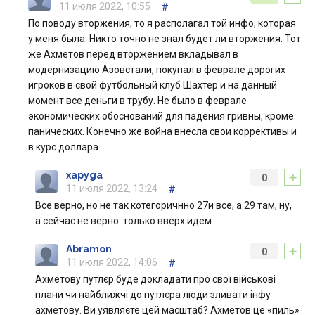
11 июля 2022, 10:55
#
По поводу вторжения, то я располагал той инфо, которая
у меня была. Никто точно не знал будет ли вторжения. Тот
же Ахметов перед вторжением вкладывал в
модернизацию Азовстали, покупал в феврале дорогих
игроков в свой футбольный клуб Шахтер и на данный
момент все деньги в трубу. Не было в феврале
экономических обоснований для падения гривны, кроме
панических. Конечно же война внесла свои коррективы и
в курс доллара.
+
xapyga
0
11 июля 2022, 13:24
#
Все верно, но не так котегоричнно 27и все, а 29 там, ну,
а сейчас не верно. только вверх идем
+
Abramon
0
11 июля 2022, 14:06
#
Ахметову путлєр буде докладати про свої військові
плани чи найближчі до путлєра люди зливати інфу
ахметову. Ви уявляєте цей масштаб? Ахметов це «пиль»