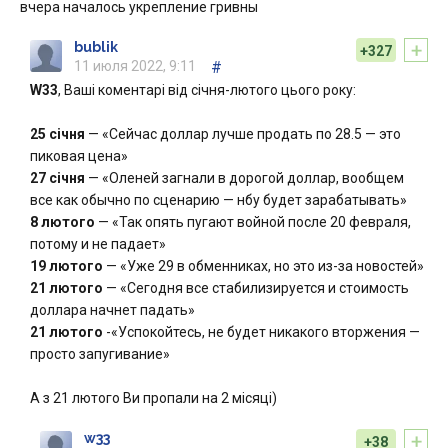
вчера началось укрепление гривны
+
bublik
+327
11 июля 2022, 9:11
#
W33
, Ваші коментарі від січня-лютого цього року:
25 січня
— «Сейчас доллар лучше продать по 28.5 — это
пиковая цена»
27 січня
— «Оленей загнали в дорогой доллар, вообщем
все как обычно по сценарию — нбу будет зарабатывать»
8 лютого
— «Так опять пугают войной после 20 февраля,
потому и не падает»
19 лютого
— «Уже 29 в обменниках, но это из-за новостей»
21 лютого
— «Сегодня все стабилизируется и стоимость
доллара начнет падать»
21 лютого
-«Успокойтесь, не будет никакого вторжения —
просто запугивание»
А з 21 лютого Ви пропали на 2 місяці)
+
w33
+38