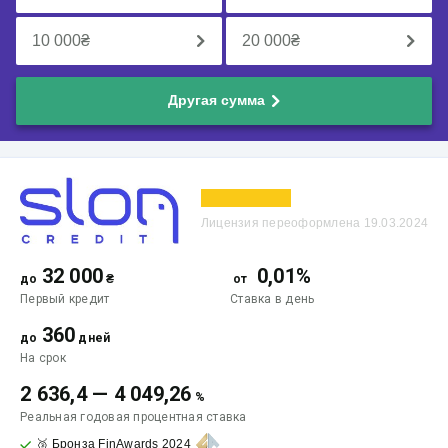
10 000
₴
20 000
₴
Другая сумма
Лицензия переоформлена 19.03.2024
32 000
0,01%
до
₴
от
Первый кредит
Ставка
в день
360
до
дней
На срок
2 636,4
—
4 049,26
%
Реальная годовая процентная ставка
🥉 Бронза FinAwards 2024