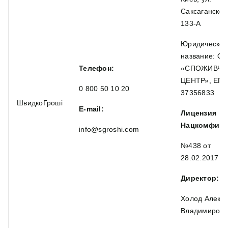
Саксаганског
133-А
Юридическое
название: О
Телефон:
«СПОЖИВЧИ
ЦЕНТР», ЕГ
0 800 50 10 20
37356833
ШвидкоГроші
E-mail:
Лицензия
Нацкомфину
info@sgroshi.com
№438 от
28.02.2017
Директор:
Холод Алекс
Владимирови