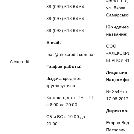
49041, г. Дне
38 (099) 618 64 64
ул. Якова
Самарського,
38 (097) 618 64 64
Юридическо
38 (093) 618 64 64
название:
E-mail:
ООО
«АЛЕКСКРЕД
mail@alexcredit.com.ua
ЕГРПОУ 413
Alexcredit
График работы:
Лицензия
Выдача кредитов -
Нацкомфину
круглосуточно
№ 3549 от
Контакт центр: ПН – ПТ
17.08.2017
с 8:00 до 20:00.
Директор:
СБ и ВС с 10:00 до
Егоров Вади
20:00.
Петрович