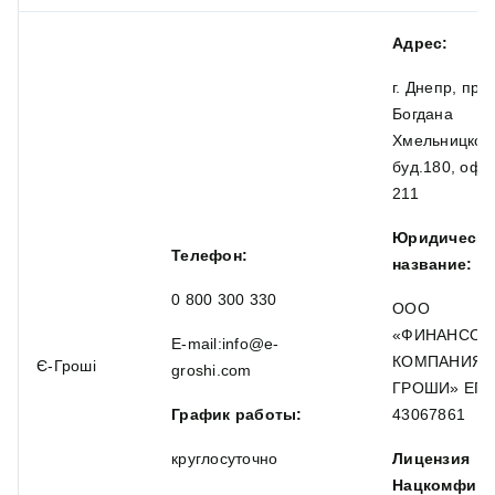
Адрес:
г. Днепр, про
Богдана
Хмельницкого
буд.180, оф. 
211
Юридическо
Телефон:
название:
0 800 300 330
ООО
«ФИНАНСОВ
E-mail:info@e-
КОМПАНИЯ 
Є-Гроші
groshi.com
ГРОШИ» ЕГ
График работы:
43067861
круглосуточно
Лицензия
Нацкомфину