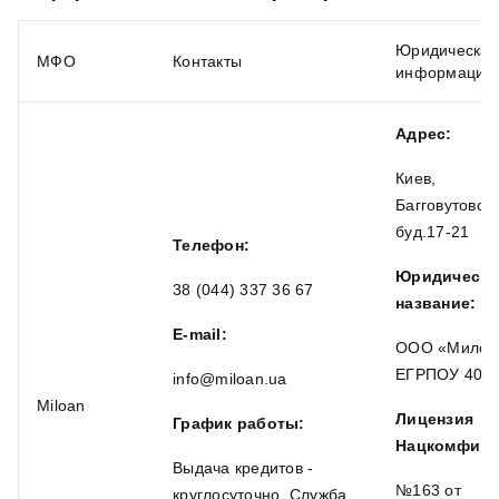
Юридическая
МФО
Контакты
информация
Адрес:
Киев,
Багговутовска
буд.17-21
Телефон:
Юридическо
38 (044) 337 36 67
название:
E-mail:
ООО «Милоа
ЕГРПОУ 404
info@miloan.ua
Miloan
Лицензия
График работы:
Нацкомфину
Выдача кредитов -
№163 от
круглосуточно, Служба