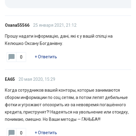
Oxana55566
25 января 2021, 21:12
Прошу надати інформацію, дані, які є у вашій спілці на
Келюшко Оксану Богданівну.
+
Ответить
0
EA65
20 мая 2020, 15:29
Когда сотрудников вашей конторы, которые занимаются
сбором информации по соц.сетям, а потом лепят дебильные
фотки и угрожают опозорить из-за невовремя погашённого
кредита, приструнят?! Надеяться на увольнение или отсидку,
понимаю, смешно. Но Ваши методы — ГАНЬБА!!!
+
Ответить
0