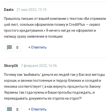
Daxto
21 мая 2022, 15:10
Пришлось письмо от вашей компании с текстом «Ви отримали
цей лист, оскільки оформляли позику в CreditPlus — сервісі
простого кредитування.» Я ничего нигде не оформлял и
напишу сразу заявление в полицию
+
Ответить
0
Skorp26
7 февраля 2022, 16:06
Почему как ‘выбивать’ деньги из людей так у Вас все методы
хороши, и звонки постоянные и террор близких и соседей и
лексика соответствует ( а как вернуть проценты по Закону
Украины так года нужны и Ваши просьбы подождать, и
перекидывать документы из отдела на отдел?!
+
Ответить
0