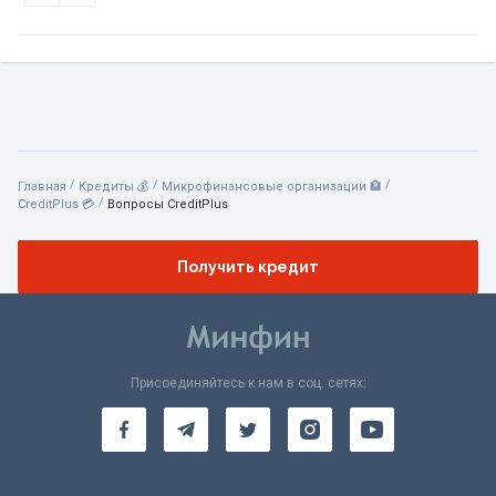
/
/
/
Главная
Кредиты 💰
Микрофинансовые организации 🏦
/
CreditPlus 💳
Вопросы CreditPlus
Получить кредит
Присоединяйтесь к нам в соц. сетях: