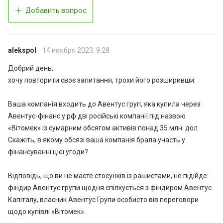
Добавить вопрос
alekspol
14 ноября 2023, 9:28
Добрий день,
хочу повторити своє запитання, трохи його розширивши:
Ваша компанія входить до Авентус груп, яка купила через
Авентус-фінанс у рф дві російські компанії під назвою
«Вітомек» із сумарним обсягом активів понад 35 млн. дол.
Скажіть, в якому обсязі ваша компанія брала участь у
фінансуванні цієї угоди?
Відповідь, що ви не маєте стосунків із рашистами, не підійде:
фіндир Авентус групи щодня спілкується з фіндиром Авентус
Капіталу, власник Авентус Групи особисто вів переговори
щодо купівлі «Вітомек».