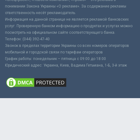
понимании Закона Украины «О рекламе». За содержание рекламы
ответственность несёт рекламодатель.
Информация на данной странице не является рекламой банковских
услуг. Проверенную банком информацию о продуктах и услугах можно
посмотреть на официальном сайте соответствующего банка.
Телефон: (044) 392-47-40
Звонок в пределах территории Украины со всех номеров операторов
мобильной и городской связи по тарифам операторов
График работы: понедельник – пятница с 09:00 до 18:00
Юридический адрес: Украина, Киев, Вадима Гетьмана, 1-Б, 3-й этаж