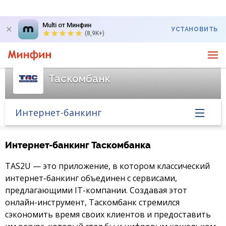
Multi от Минфин
УСТАНОВИТЬ
(8,9K+)
Таскомбанк
Интернет-банкинг
Главная
Интернет-банкинг Таскомбанка
Банк в новостях
TAS2U — это приложение, в котором классический
интернет-банкинг объединен с сервисами,
Курс валют в банке
предлагающими IT-компании. Создавая этот
онлайн-инструмент, Таскомбанк стремился
сэкономить время своих клиентов и предоставить
Вопросы банку