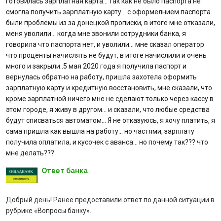
готовилась зарплатная карта… так как не было паспорта не
смогла получить зарплатную карту… с оформелнием паспорта
Отзывы
были проблемы из за донецкой прописки, в итоге мне отказали,
меня уволили… когда мне звонили сотрудники банка, я
Депозиты юр. лиц
говорила что паспорта нет, и уволили… мне сказал оператор
что проценты начислять не будут, в итоге начислили и очень
Кредити для бізнеса
много и закрыли..5 мая 2020 года я получила паспорт и
вернулась обратно на работу, пришла захотела оформить
зарплатную карту и кредитную восстановить, мне сказали, что
Карты
кроме зарплатной ничего мне не сделают.только через кассу в
этом городе, я живу в другом… и сказали, что любые средства
Отделения и банкоматы
будут списваться автоматом… Я не отказуюсь, я хочу платить, я
сама пришла как вышла на работу… но частями, зарплату
Интернет-банкинг
получила оплатила, и кусочек с аванса… но почему так??? что
мне делать???
Банки-партнеры
Ответ банка
Акции
Добрый день! Ранее предоставили ответ по данной ситуации в
рубрике «Вопросы банку».
Счета для бизнеса