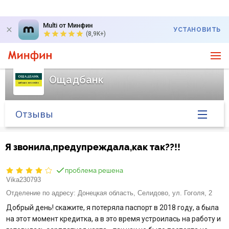
Multi от Минфин
УСТАНОВИТЬ
(8,9K+)
Ощадбанк
Отзывы
Главная
Я звонила,предупреждала,как так??!!
Банк в новостях
проблема решена
Vika230793
Курс валют в банке
Отделение по адресу:
Донецкая область, Селидово, ул. Гоголя, 2
Добрый день! скажите, я потеряла паспорт в 2018 году, а была
Вопросы банку
на этот момент кредитка, а в это время устроилась на работу и