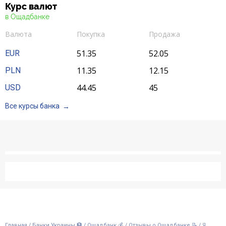
Курс валют
в Ощадбанке
Валюта
Покупка
Продажа
51.35
52.05
EUR
11.35
12.15
PLN
44.45
45
USD
Все курсы банка
/
/
/
/
Я
Главная
Банки Украины 🏦
Ощадбанк 💰
Отзывы о Ощадбанке 📝