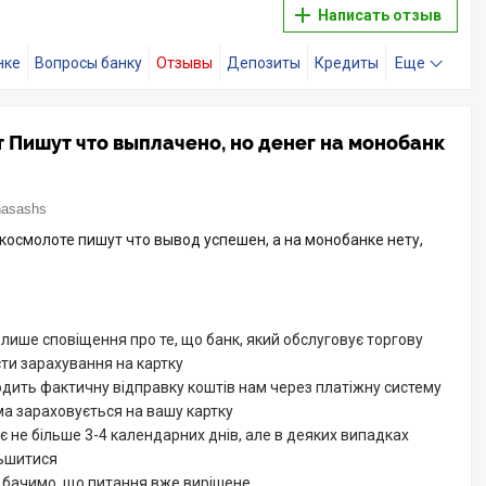
Написать отзыв
нке
Вопросы банку
Отзывы
Депозиты
Кредиты
Еще
т Пишут что выплачено, но денег на монобанк
asashs
 космолоте пишут что вывод успешен, а на монобанке нету,
лише сповіщення про те, що банк, який обслуговує торгову
сти зарахування на картку
дить фактичну відправку коштів нам через платіжну систему
ма зараховується на вашу картку
є не більше 3-4 календарних днів, але в деяких випадках
льшитися
 бачимо, що питання вже вирішене