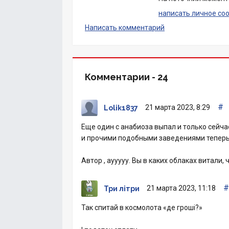
написать личное со
Написать комментарий
Комментарии -
24
#
21 марта 2023, 8:29
Lolik1837
Еще один с анабиоза выпал и только сейчас
и прочими подобными заведениями теперь 
Автор , аууууу. Вы в каких облаках витали, 
#
21 марта 2023, 11:18
Три літри
Так спитай в космолота «де гроші?»