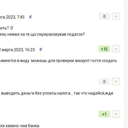
+
#
0
та 2023, 7:45
ить? :D
или, невже за те що перераховував податок?
+
#
+15
2 марта 2023, 16:23
 имеется в виду. можешь для проверки аккаунт гостя создать
+
0
 выводить деньги без уплаты налога… так что надейся,жди
+
+1
е казино чем банка.