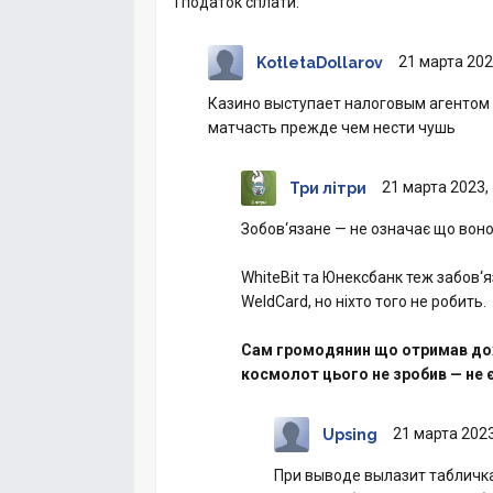
І податок сплати.
21 марта 202
KotletaDollarov
Казино выступает налоговым агентом 
матчасть прежде чем нести чушь
21 марта 2023,
Три літри
Зобов‘язане — не означає що воно
WhiteBit та Юнексбанк теж забов‘
WeldCard, но ніхто того не робить.
Сам громодянин що отримав дох
космолот цього не зробив — не є
21 марта 2023
Upsing
При выводе вылазит табличка