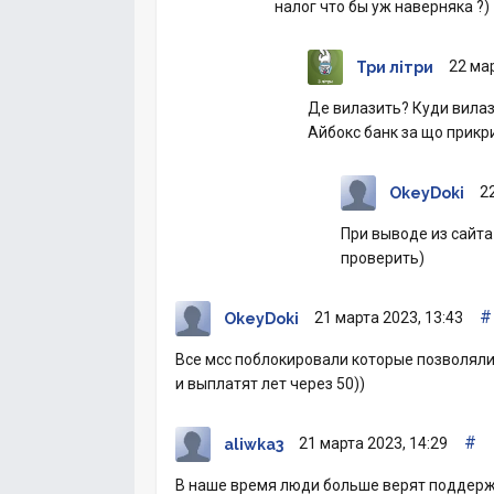
налог что бы уж наверняка ?)
22 мар
Три літри
Де вилазить? Куди вилаз
Айбокс банк за що прикр
2
OkeyDoki
При выводе из сайта
проверить)
#
21 марта 2023, 13:43
OkeyDoki
Все мсс поблокировали которые позволяли
и выплатят лет через 50))
#
21 марта 2023, 14:29
aliwka3
В наше время люди больше верят поддержк