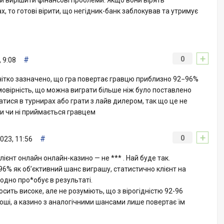
х, то готові вірити, що негідник-банк заблокував та утримує
+
#
0
 9:08
і чітко зазначено, що гра повертає гравцю приблизно 92−96%
ймовірність, що можна виграти більше ніж було поставлено
тися в турнирах або грати з лайв дилером, так що це не
ти чи ні приймається гравцем
+
#
0
023, 11:56
лієнт онлайн онлайн-казино — не *** . Най буде так.
6% як обʼєктивний шанс виграшу, статистично клієнт на
одно про*обує в результаті.
сить високе, але не розуміють, що з вірогідністю 92-96
оші, а казино з аналогічними шансами лише повертає їм