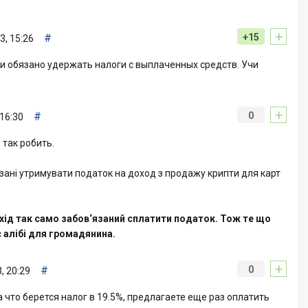
+
#
+15
3, 15:26
и обязано удержать налоги с выплаченных средств. Учи
+
#
0
 16:30
 так робить.
язані утримувати податок на доход з продажу крипти для карт
ід так само забов‘язаний сплатити податок. Тож те що
 алібі для громадянина.
+
#
0
, 20:29
 что берется налог в 19.5%, предлагаете еще раз оплатить