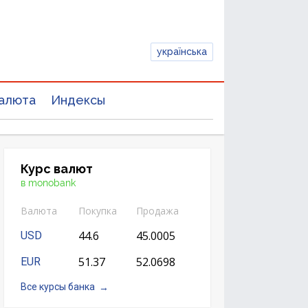
українська
алюта
Индексы
Курс валют
в monobank
Валюта
Покупка
Продажа
44.6
45.0005
USD
51.37
52.0698
EUR
Все курсы банка