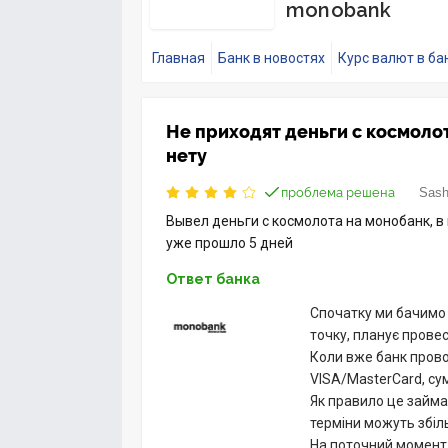
monobank
Главная
Банк в новостях
Курс валют в ба
Не приходят деньги с космоло
нету
проблема решена
Sash
Вывел деньги с космолота на монобанк, в
уже прошло 5 дней
Ответ банка
Спочатку ми бачимо 
точку, планує прове
Коли вже банк прово
VISA/MasterCard, су
Як правило це займа
терміни можуть збі
На поточний момент