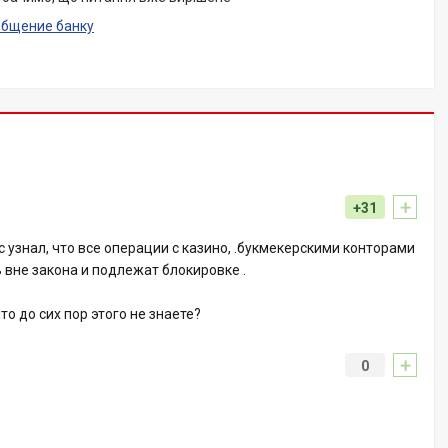
общение банку
+
+31
 узнал, что все операции с казино, .букмекерскими конторами
вне закона и подлежат блокировке .
что до сих пор этого не знаете?
+
0