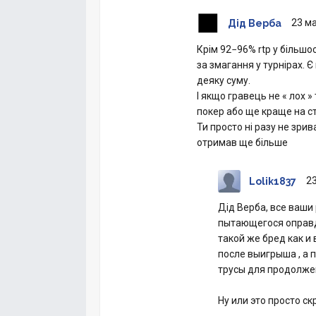
23 ма
Дід Верба
Крім 92−96% rtp у більшос
за змагання у турнірах. 
деяку суму.
І якщо гравець не « лox »
покер або ще краще на ст
Ти просто ні разу не зри
отримав ще більше
23
Lolik1837
Дід Верба, все ваш
пытающегося оправда
такой же бред как и
после выигрыша , а 
трусы для продолже
Ну или это просто с