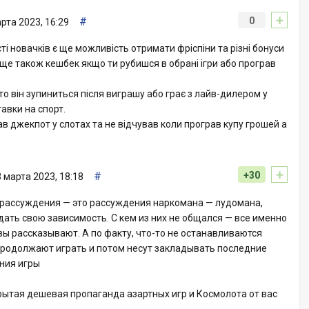
+
#
0
рта 2023, 16:29
ті новачків є ще можливість отримати фріспіни та різні бонуси
Є ще також кешбек якщо ти рубишся в обрані ігри або програв
 то він зупиниться після виграшу або грає з лайв-дилером у
авки на спорт.
вав джекпот у слотах та не відчував коли програв купу грошей а
+
#
+30
 марта 2023, 18:18
и рассуждения — это рассуждения наркомана — лудомана,
ть свою зависимость. С кем из них не общался — все именно
 вы рассказывают. А по факту, что-то не останавливаются
продолжают играть и потом несут закладывать последние
ния игры
крытая дешевая пропаганда азартных игр и Космолота от вас