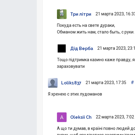
21 марта 2023, 16:3
Три літри
Покуда есть на свете дураки,
Обманом жить нам, стало быть, с руки.
21 марта 2023, 23:
Дід Верба
Тощо підтримка казино каже правду, я
зараховувати
#
21 марта 2023, 17:35
Lolik1837
Я хренею с этих лудоманов
22 марта 2023, 7:02
Oleksii Ch
А що ти думав, в країні повно людей д
тупих, щоб сподіватися азартими іграм