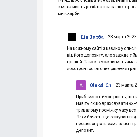
в можливість розбагатіти на лохотрона
їхні скарби.
23 марта 2023,
Дід Верба
На кожному сайті з казино у опис
від його депозиту, але завжде є 
грошей. Також є можливисть змага
лохотрон і остаточне рішення гра
23 марта 2
Oleksii Ch
Приблизно є ймовірність, що к
Навіть якщо враховувати 92−9
тривалому проміжку часу все 
Лохи бачать, що очікування до
прошльопують саме власні гр
депозит.