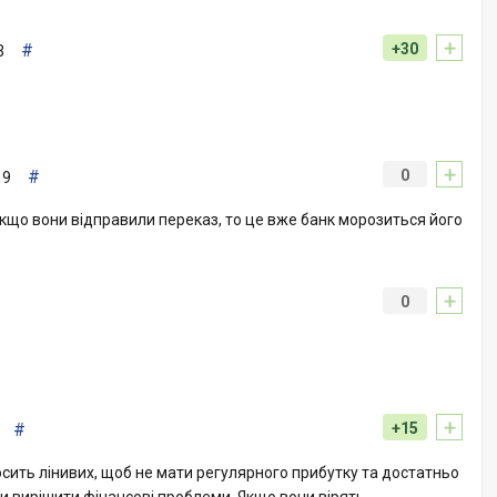
+
#
+30
3
+
#
0
19
кщо вони відправили переказ, то це вже банк морозиться його
+
0
+
#
+15
осить лінивих, щоб не мати регулярного прибутку та достатньо
и вирішити фінансові проблеми. Якщо вони вірять